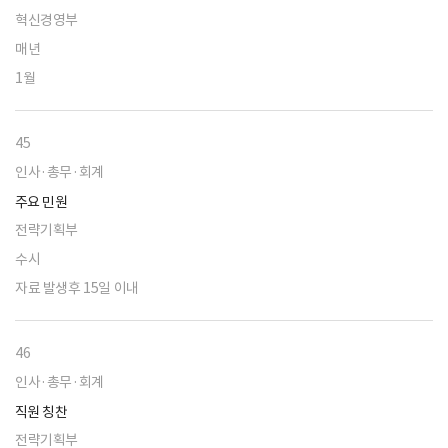
혁신경영부
매년
1월
45
인사·총무·회계
주요 민원
전략기획부
수시
자료 발생후 15일 이내
46
인사·총무·회계
직원 칭찬
전략기획부