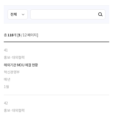
검
검
검색실행
색
색
조
영
건
역
총
118
개 [
5
/ 12 페이지]
선
택
41
홍보·대외협력
해외기관 MOU 체결 현황
혁신경영부
매년
1월
42
홍보·대외협력