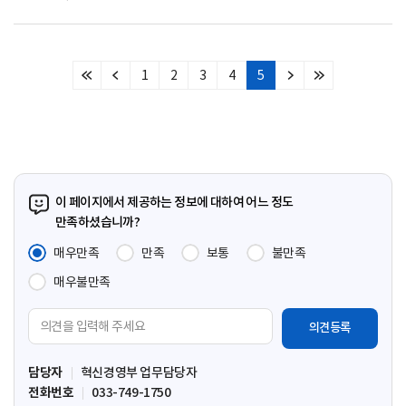
1
2
3
4
5
처
이
다
마
음
전
음
지
페
페
페
막
이
이
이
페
지
지
지
이
지
이 페이지에서 제공하는 정보에 대하여 어느 정도
만족하셨습니까?
매우만족
만족
보통
불만족
매우불만족
의
견
입
담당자
혁신경영부 업무담당자
력
전화번호
033-749-1750