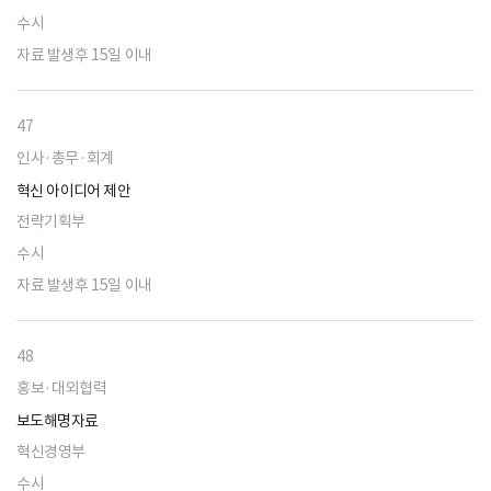
수시
자료 발생후 15일 이내
47
인사·총무·회계
혁신 아이디어 제안
전략기획부
수시
자료 발생후 15일 이내
48
홍보·대외협력
보도해명자료
혁신경영부
수시