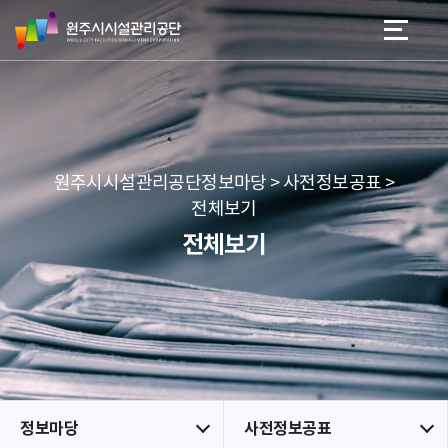
원
스
본문 바로가기
메뉴 바로가기
주
킵
시
네
시
비
설
게
관
이
리
션
공
원주시시설관리공단정보마당 > 사전정보공표 >
단
전체보기
전체보기
정보마당
사전정보공표