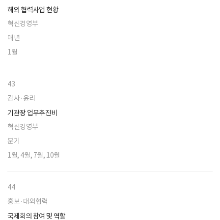
해외 협력사업 현황
혁신경영부
매년
1월
43
감사·윤리
기관장 업무추진비
혁신경영부
분기
1월, 4월, 7월, 10월
44
홍보·대외협력
국제회의 참여 및 역할