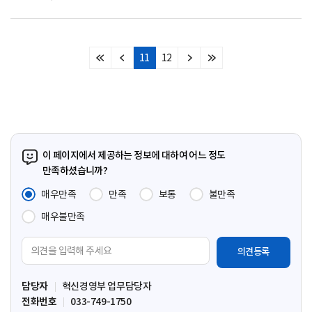
11
12
처
이
다
마
음
전
음
지
페
페
페
막
이
이
이
페
지
지
지
이
지
이 페이지에서 제공하는 정보에 대하여 어느 정도
만족하셨습니까?
매우만족
만족
보통
불만족
매우불만족
의
견
입
담당자
혁신경영부 업무담당자
력
전화번호
033-749-1750