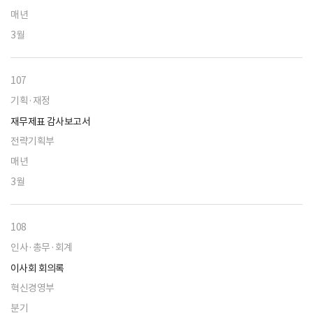
매년
3월
107
기획·재정
재무제표 감사보고서
전략기획부
매년
3월
108
인사·총무·회계
이사회 회의록
혁신경영부
분기