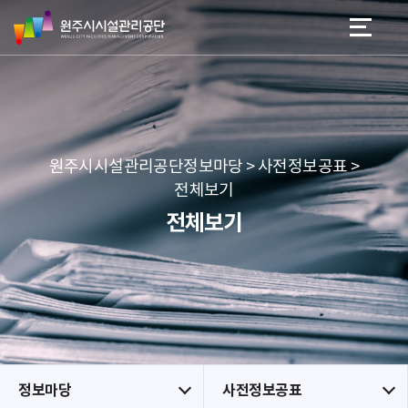
원
스
본문 바로가기
메뉴 바로가기
주
킵
시
네
시
비
설
게
관
이
리
션
공
원주시시설관리공단정보마당 > 사전정보공표 >
단
전체보기
전체보기
정보마당
사전정보공표