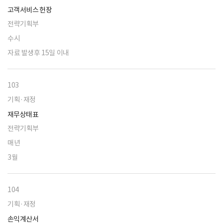
고객서비스 헌장
전략기획부
수시
자료 발생후 15일 이내
103
기획·재정
재무상태표
전략기획부
매년
3월
104
기획·재정
손익계산서