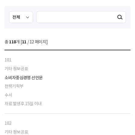
검
검
검색실행
색
색
조
영
건
역
총
118
개 [
11
/ 12 페이지]
선
택
101
기타 정보공표
소비자중심경영 선언문
전략기획부
수시
자료 발생후 15일 이내
102
기타 정보공표