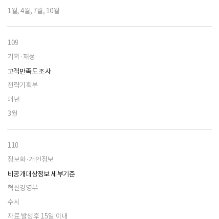
1월, 4월, 7월, 10월
109
기획·재정
고객만족도 조사
전략기획부
매년
3월
110
정보화·개인정보
비공개대상정보 세부기준
혁신경영부
수시
자료 발생후 15일 이내