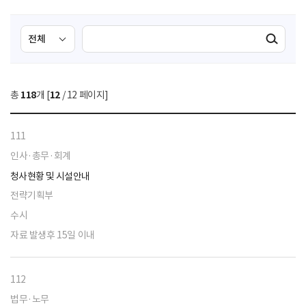
검
검
검색실행
색
색
조
영
건
역
총
118
개 [
12
/ 12 페이지]
선
택
111
인사·총무·회계
청사현황 및 시설안내
전략기획부
수시
자료 발생후 15일 이내
112
법무·노무