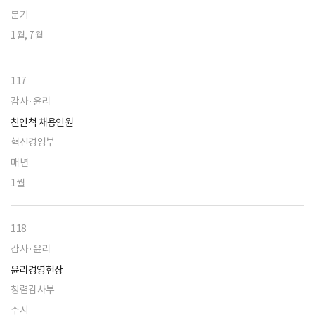
분기
1월, 7월
117
감사·윤리
친인척 채용인원
혁신경영부
매년
1월
118
감사·윤리
윤리경영헌장
청렴감사부
수시