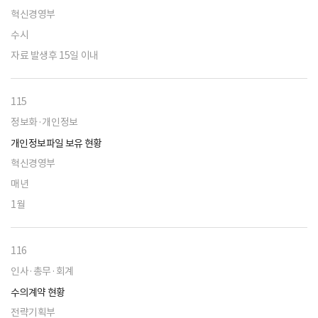
혁신경영부
수시
자료 발생후 15일 이내
115
정보화·개인정보
개인정보파일 보유 현황
혁신경영부
매년
1월
116
인사·총무·회계
수의계약 현황
전략기획부