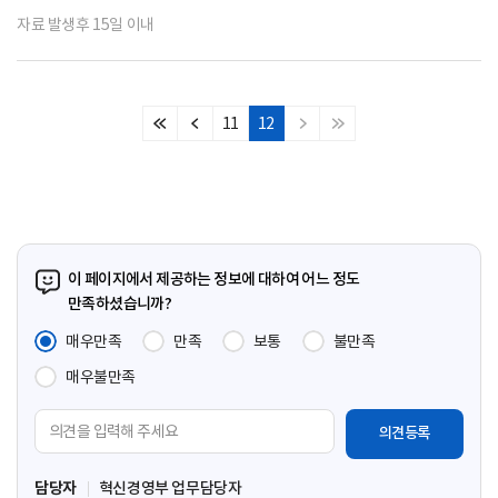
자료 발생후 15일 이내
11
12
처
이
다
마
음
전
음
지
페
페
페
막
이
이
이
페
지
지
지
이
지
이 페이지에서 제공하는 정보에 대하여 어느 정도
만족하셨습니까?
매우만족
만족
보통
불만족
매우불만족
의
견
입
담당자
혁신경영부 업무담당자