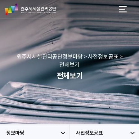
원
스
본문 바로가기
메뉴 바로가기
주
킵
시
네
시
비
설
게
관
이
리
션
공
원주시시설관리공단정보마당 > 사전정보공표 >
단
전체보기
전체보기
정보마당
사전정보공표