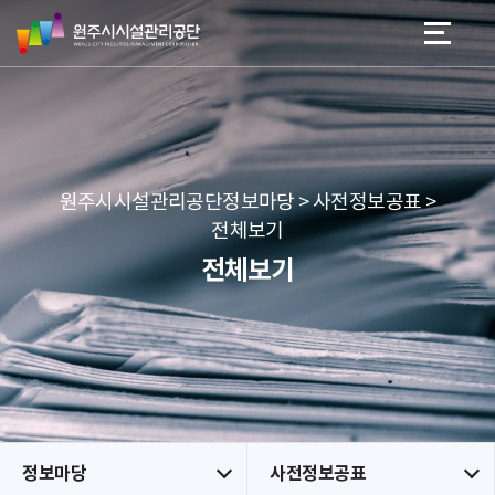
원
스
본문 바로가기
메뉴 바로가기
주
킵
시
네
시
비
설
게
관
이
리
션
공
원주시시설관리공단정보마당 > 사전정보공표 >
단
전체보기
전체보기
정보마당
사전정보공표