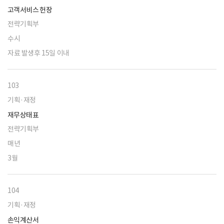
고객서비스 헌장
전략기획부
수시
자료 발생후 15일 이내
103
기획·재정
재무상태표
전략기획부
매년
3월
104
기획·재정
손익계산서