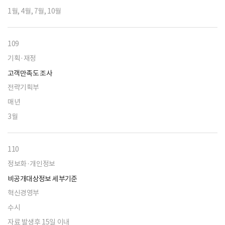
1월, 4월, 7월, 10월
109
기획·재정
고객만족도 조사
전략기획부
매년
3월
110
정보화·개인정보
비공개대상정보 세부기준
혁신경영부
수시
자료 발생후 15일 이내