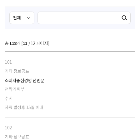
검
검
검색실행
색
색
조
영
건
역
총
118
개 [
11
/ 12 페이지]
선
택
101
기타 정보공표
소비자중심경영 선언문
전략기획부
수시
자료 발생후 15일 이내
102
기타 정보공표