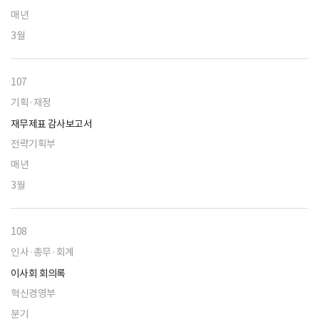
매년
3월
107
기획·재정
재무제표 감사보고서
전략기획부
매년
3월
108
인사·총무·회계
이사회 회의록
혁신경영부
분기