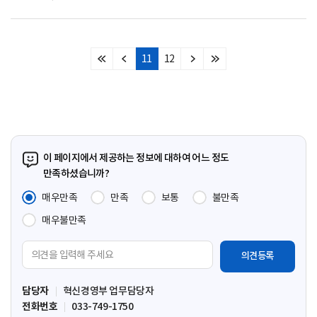
11
12
처
이
다
마
음
전
음
지
페
페
페
막
이
이
이
페
지
지
지
이
지
이 페이지에서 제공하는 정보에 대하여 어느 정도
만족하셨습니까?
매우만족
만족
보통
불만족
매우불만족
의
견
입
담당자
혁신경영부 업무담당자
력
전화번호
033-749-1750