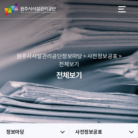
원
스
본문 바로가기
메뉴 바로가기
주
킵
시
네
시
비
설
게
관
이
리
션
공
원주시시설관리공단정보마당 > 사전정보공표 >
단
전체보기
전체보기
정보마당
사전정보공표