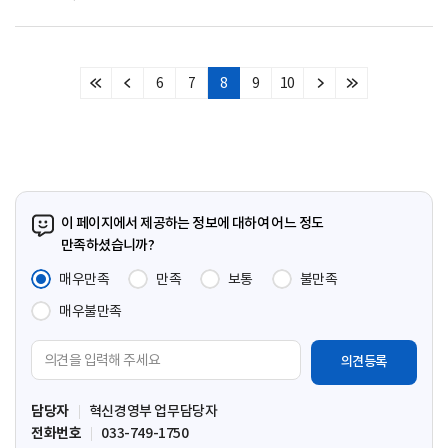
6
7
8
9
10
처
이
다
마
음
전
음
지
페
페
페
막
이
이
이
페
지
지
지
이
지
이 페이지에서 제공하는 정보에 대하여 어느 정도
만족하셨습니까?
매우만족
만족
보통
불만족
매우불만족
의
견
입
담당자
혁신경영부 업무담당자
력
전화번호
033-749-1750