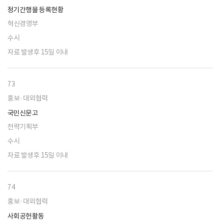
정기간행물 등록현황
혁신경영부
수시
자료 발생후 15일 이내
73
홍보·대외협력
국민신문고
전략기획부
수시
자료 발생후 15일 이내
74
홍보·대외협력
사회공헌활동