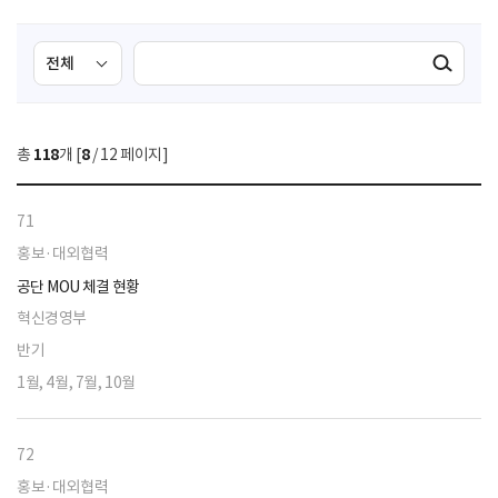
검
검
검색실행
색
색
조
영
건
역
총
118
개 [
8
/ 12 페이지]
선
택
71
홍보·대외협력
공단 MOU 체결 현황
혁신경영부
반기
1월, 4월, 7월, 10월
72
홍보·대외협력