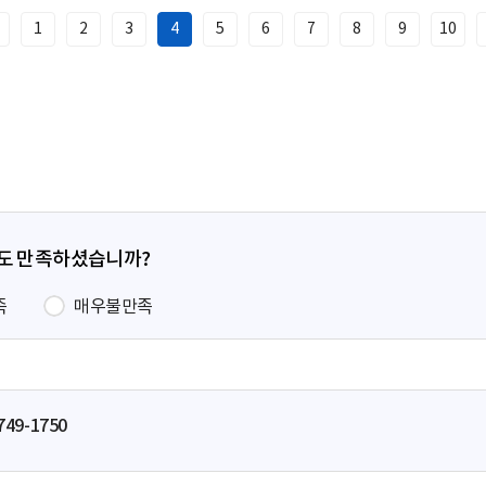
1
2
3
4
5
6
7
8
9
10
이
전
페
이
지
정도 만족하셨습니까?
족
매우불만족
749-1750