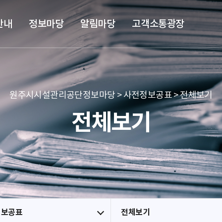
본문 바로가기
메뉴 바로가기
안내
정보마당
알림마당
고객소통광장
원주시시설관리공단정보마당 > 사전정보공표 > 전체보기
전체보기
정보공표
전체보기