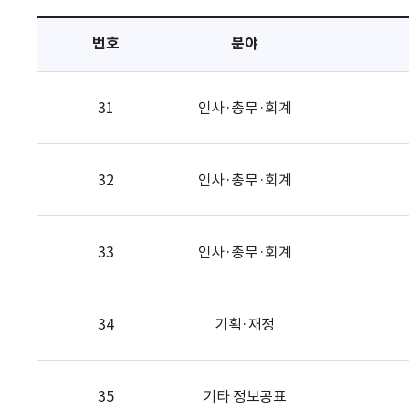
택
번호
분야
31
인사·총무·회계
32
인사·총무·회계
33
인사·총무·회계
34
기획·재정
35
기타 정보공표