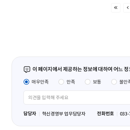
처
음
페
이
지
이 페이지에서 제공하는 정보에 대하여 어느 
매우만족
만족
보통
불만
의
견
입
담당자
전화번호
혁신경영부 업무담당자
033-
력
영
역