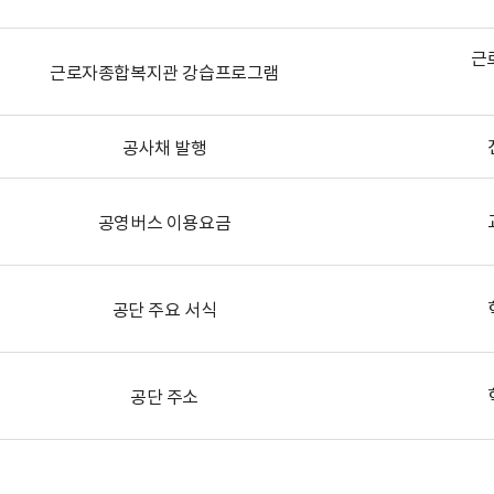
근
근로자종합복지관 강습프로그램
공사채 발행
공영버스 이용요금
공단 주요 서식
공단 주소