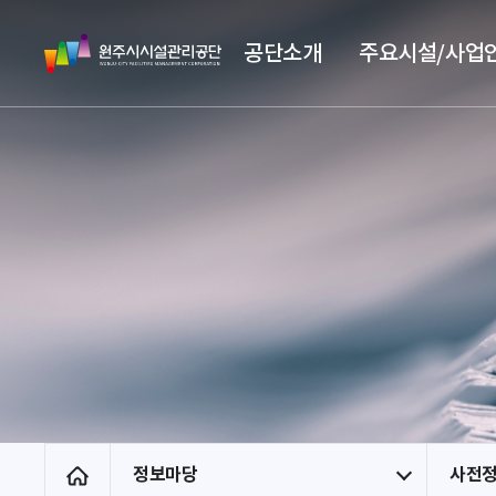
스
원
킵
공단소개
주요시설/사업
주
네
시
비
시
게
설
이
관
션
리
공
단
정보마당
사전
홈