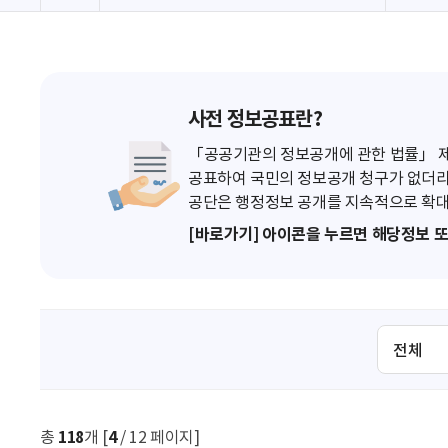
사전 정보공표란?
「공공기관의 정보공개에 관한 법률」 제7
공표하여 국민의 정보공개 청구가 없더라
공단은 행정정보 공개를 지속적으로 확대
[바로가기] 아이콘을 누르면 해당정보 
검
색
조
건
선
총
118
개 [
4
/ 12 페이지]