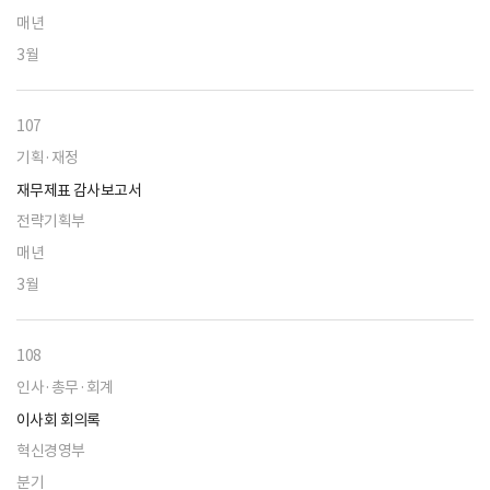
매년
3월
107
기획·재정
재무제표 감사보고서
전략기획부
매년
3월
108
인사·총무·회계
이사회 회의록
혁신경영부
분기