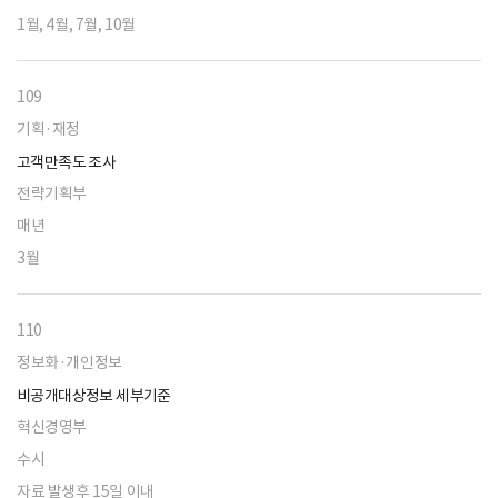
1월, 4월, 7월, 10월
109
기획·재정
고객만족도 조사
전략기획부
매년
3월
110
정보화·개인정보
비공개대상정보 세부기준
혁신경영부
수시
자료 발생후 15일 이내