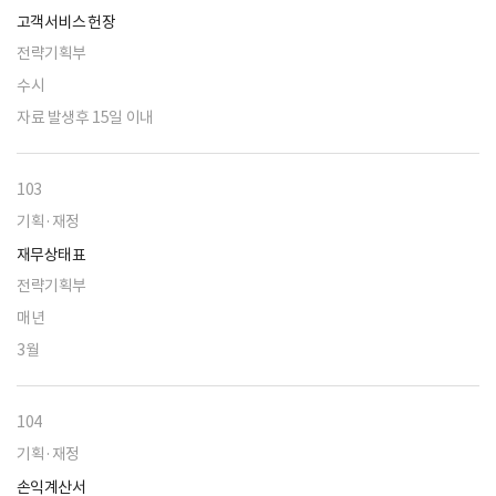
고객서비스 헌장
전략기획부
수시
자료 발생후 15일 이내
103
기획·재정
재무상태표
전략기획부
매년
3월
104
기획·재정
손익계산서