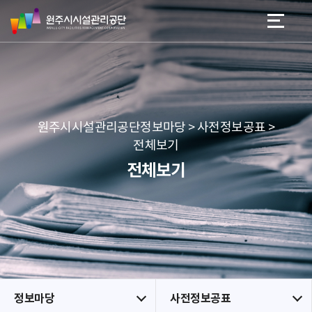
원
스
본문 바로가기
메뉴 바로가기
주
킵
시
네
시
비
설
게
관
이
리
션
공
원주시시설관리공단정보마당 > 사전정보공표 >
단
전체보기
전체보기
정보마당
사전정보공표