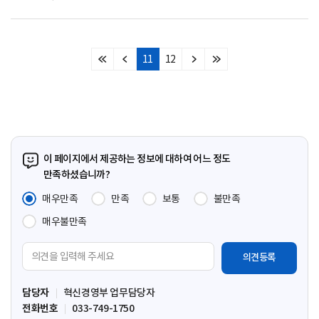
11
12
처
이
다
마
음
전
음
지
페
페
페
막
이
이
이
페
지
지
지
이
지
이 페이지에서 제공하는 정보에 대하여 어느 정도
만족하셨습니까?
매우만족
만족
보통
불만족
매우불만족
의
견
입
담당자
혁신경영부 업무담당자
력
전화번호
033-749-1750