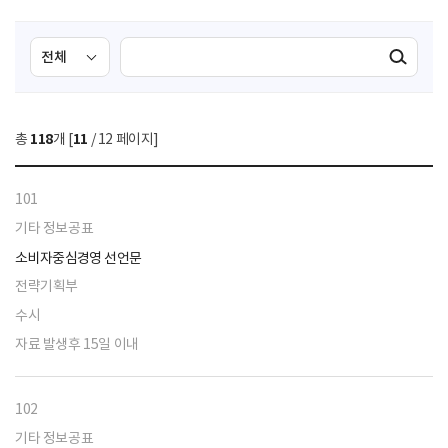
검
검
검색실행
색
색
조
영
건
역
총
118
개 [
11
/ 12 페이지]
선
택
101
기타 정보공표
소비자중심경영 선언문
전략기획부
수시
자료 발생후 15일 이내
102
기타 정보공표