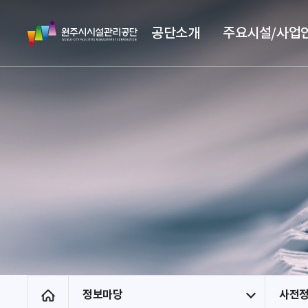
스
원
킵
공단소개
주요시설/사업
주
네
시
비
시
게
설
이
관
션
리
공
단
정보마당
사전
홈