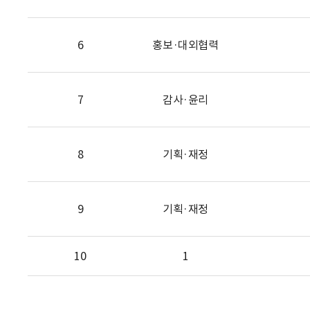
6
홍보·대외협력
7
감사·윤리
8
기획·재정
9
기획·재정
10
1