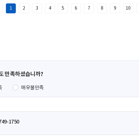
1
2
3
4
5
6
7
8
9
10
이
전
페
이
지
정도 만족하셨습니까?
족
매우불만족
749-1750