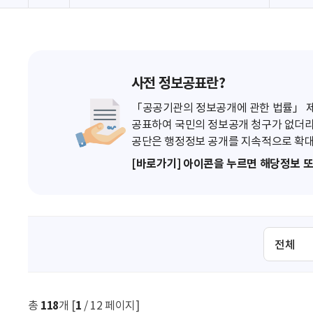
사전 정보공표란?
「공공기관의 정보공개에 관한 법률」 제7
공표하여 국민의 정보공개 청구가 없더라
공단은 행정정보 공개를 지속적으로 확대
[바로가기] 아이콘을 누르면 해당정보 
검
색
조
건
선
총
118
개 [
1
/ 12 페이지]