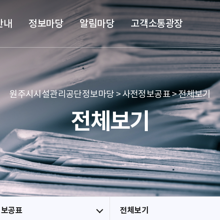
본문 바로가기
메뉴 바로가기
안내
정보마당
알림마당
고객소통광장
원주시시설관리공단정보마당 > 사전정보공표 > 전체보기
전체보기
정보공표
전체보기