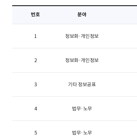
택
번호
분야
1
정보화·개인정보
2
정보화·개인정보
3
기타 정보공표
4
법무·노무
5
법무·노무