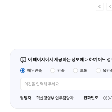
처
음
페
이
지
이 페이지에서 제공하는 정보에 대하여 어느 
매우만족
만족
보통
불만
의
견
입
담당자
전화번호
혁신경영부 업무담당자
033-
력
영
역