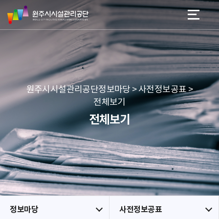
원
스
본문 바로가기
메뉴 바로가기
주
킵
시
네
시
비
설
게
관
이
리
션
공
원주시시설관리공단정보마당 > 사전정보공표 >
단
전체보기
전체보기
정보마당
사전정보공표