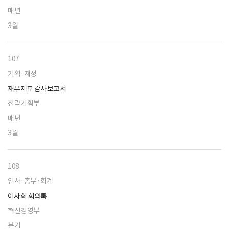
매년
3월
107
기획·재정
재무제표 감사보고서
전략기획부
매년
3월
108
인사·총무·회계
이사회 회의록
혁신경영부
분기