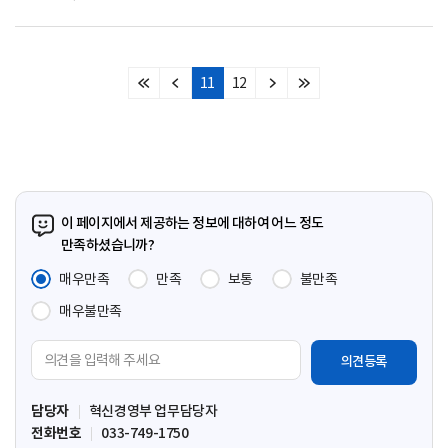
11
12
처
이
다
마
음
전
음
지
페
페
페
막
이
이
이
페
지
지
지
이
지
이 페이지에서 제공하는 정보에 대하여 어느 정도
만족하셨습니까?
매우만족
만족
보통
불만족
매우불만족
의
견
입
담당자
혁신경영부 업무담당자
력
전화번호
033-749-1750