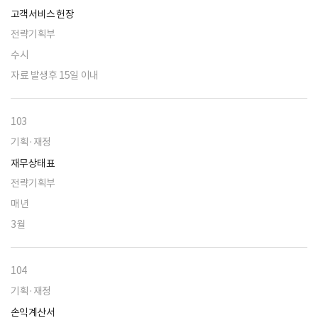
고객서비스 헌장
전략기획부
수시
자료 발생후 15일 이내
103
기획·재정
재무상태표
전략기획부
매년
3월
104
기획·재정
손익계산서