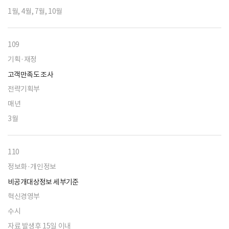
1월, 4월, 7월, 10월
109
기획·재정
고객만족도 조사
전략기획부
매년
3월
110
정보화·개인정보
비공개대상정보 세부기준
혁신경영부
수시
자료 발생후 15일 이내