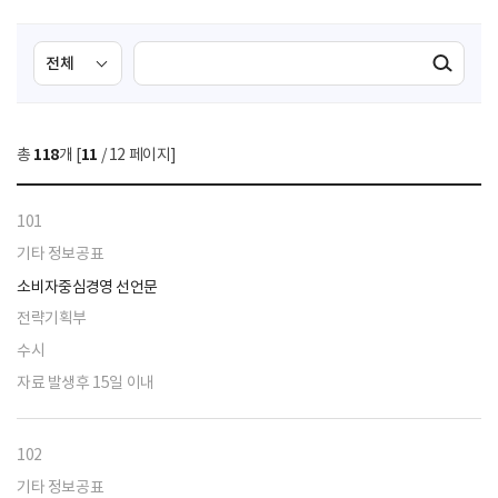
검
검
검색실행
색
색
조
영
건
역
총
118
개 [
11
/ 12 페이지]
선
택
101
기타 정보공표
소비자중심경영 선언문
전략기획부
수시
자료 발생후 15일 이내
102
기타 정보공표