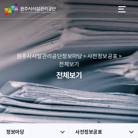
원
스
본문 바로가기
메뉴 바로가기
주
킵
시
네
시
비
설
게
관
이
리
션
공
원주시시설관리공단정보마당 > 사전정보공표 >
단
전체보기
전체보기
정보마당
사전정보공표