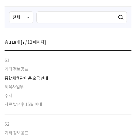
검
검
검색실행
색
색
조
영
건
역
총
118
개 [
7
/ 12 페이지]
선
택
61
기타 정보공표
종합체육관 이용 요금 안내
체육사업부
수시
자료 발생후 15일 이내
62
기타 정보공표