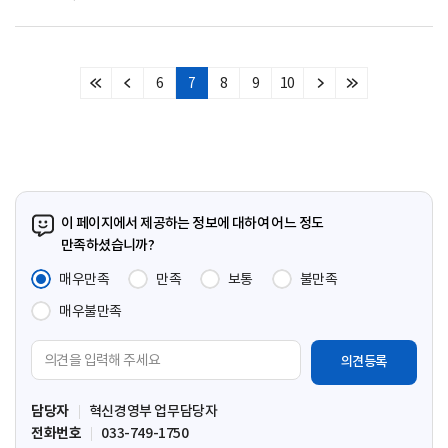
6
7
8
9
10
처
이
다
마
음
전
음
지
페
페
페
막
이
이
이
페
지
지
지
이
지
이 페이지에서 제공하는 정보에 대하여 어느 정도
만족하셨습니까?
매우만족
만족
보통
불만족
매우불만족
의
견
입
담당자
혁신경영부 업무담당자
력
전화번호
033-749-1750