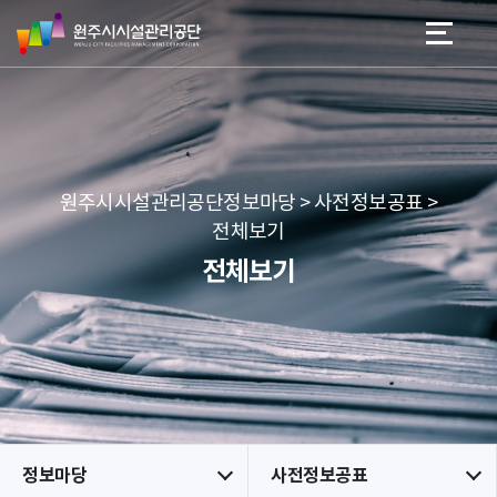
원
스
본문 바로가기
메뉴 바로가기
주
킵
시
네
시
비
설
게
관
이
리
션
공
원주시시설관리공단정보마당 > 사전정보공표 >
단
전체보기
전체보기
정보마당
사전정보공표