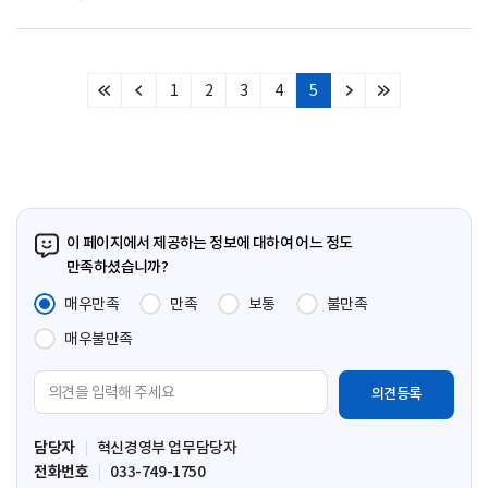
1
2
3
4
5
처
이
다
마
음
전
음
지
페
페
페
막
이
이
이
페
지
지
지
이
지
이 페이지에서 제공하는 정보에 대하여 어느 정도
만족하셨습니까?
매우만족
만족
보통
불만족
매우불만족
의
견
입
담당자
혁신경영부 업무담당자
력
전화번호
033-749-1750