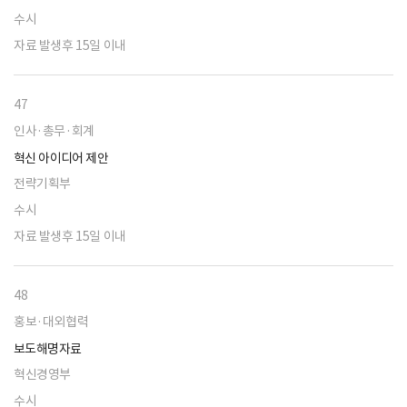
수시
자료 발생후 15일 이내
47
인사·총무·회계
혁신 아이디어 제안
전략기획부
수시
자료 발생후 15일 이내
48
홍보·대외협력
보도해명자료
혁신경영부
수시