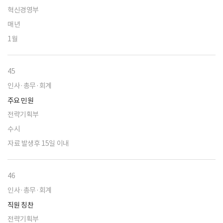
혁신경영부
매년
1월
45
인사·총무·회계
주요 민원
전략기획부
수시
자료 발생후 15일 이내
46
인사·총무·회계
직원 칭찬
전략기획부