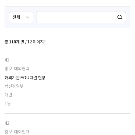
검
검
검색실행
색
색
조
영
건
역
총
118
개 [
5
/ 12 페이지]
선
택
41
홍보·대외협력
해외기관 MOU 체결 현황
혁신경영부
매년
1월
42
홍보·대외협력