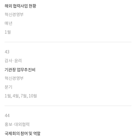
해외 협력사업 현황
혁신경영부
매년
1월
43
감사·윤리
기관장 업무추진비
혁신경영부
분기
1월, 4월, 7월, 10월
44
홍보·대외협력
국제회의 참여 및 역할