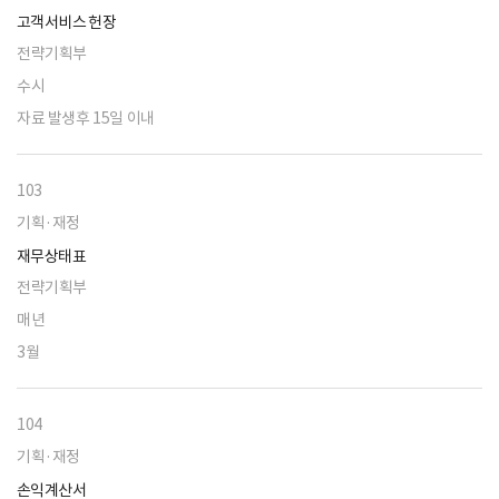
고객서비스 헌장
전략기획부
수시
자료 발생후 15일 이내
103
기획·재정
재무상태표
전략기획부
매년
3월
104
기획·재정
손익계산서