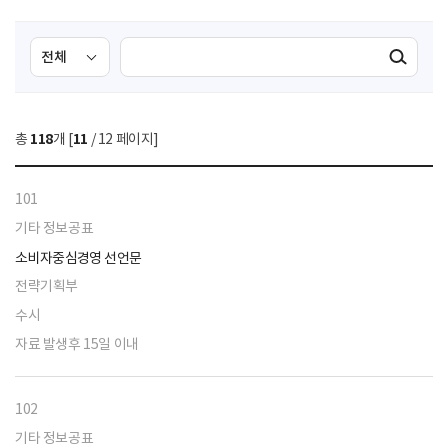
검
검
검색실행
색
색
조
영
건
역
총
118
개 [
11
/ 12 페이지]
선
택
101
기타 정보공표
소비자중심경영 선언문
전략기획부
수시
자료 발생후 15일 이내
102
기타 정보공표