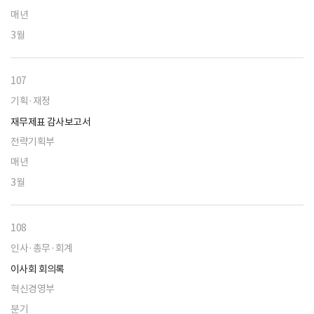
매년
3월
107
기획·재정
재무제표 감사보고서
전략기획부
매년
3월
108
인사·총무·회계
이사회 회의록
혁신경영부
분기