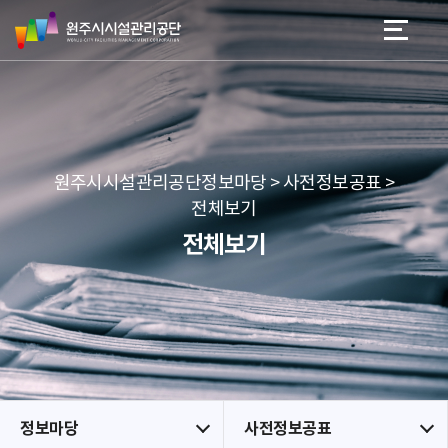
원
스
본문 바로가기
메뉴 바로가기
주
킵
시
네
시
비
설
게
관
이
리
션
공
원주시시설관리공단정보마당 > 사전정보공표 >
단
전체보기
전체보기
정보마당
사전정보공표