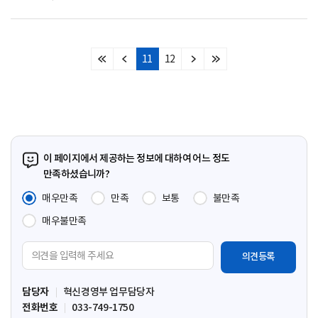
11
12
처
이
다
마
음
전
음
지
페
페
페
막
이
이
이
페
지
지
지
이
지
이 페이지에서 제공하는 정보에 대하여 어느 정도
만족하셨습니까?
매우만족
만족
보통
불만족
매우불만족
의
견
입
담당자
혁신경영부 업무담당자
력
전화번호
033-749-1750