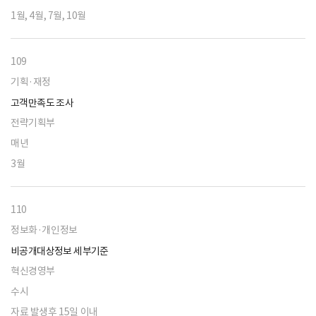
1월, 4월, 7월, 10월
109
기획·재정
고객만족도 조사
전략기획부
매년
3월
110
정보화·개인정보
비공개대상정보 세부기준
혁신경영부
수시
자료 발생후 15일 이내