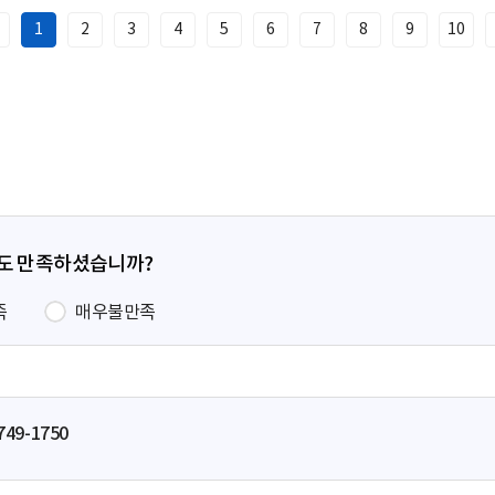
1
2
3
4
5
6
7
8
9
10
이
전
페
이
지
정도 만족하셨습니까?
족
매우불만족
749-1750