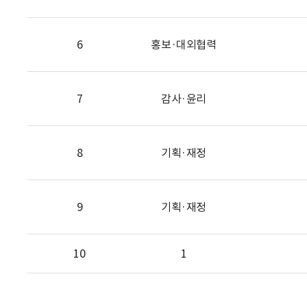
6
홍보·대외협력
7
감사·윤리
8
기획·재정
9
기획·재정
10
1