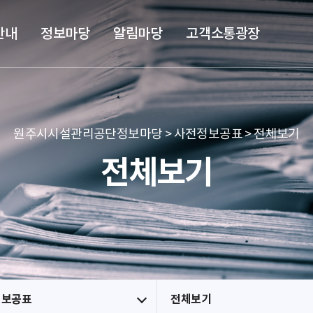
본문 바로가기
메뉴 바로가기
안내
정보마당
알림마당
고객소통광장
원주시시설관리공단정보마당 > 사전정보공표 > 전체보기
전체보기
정보공표
전체보기