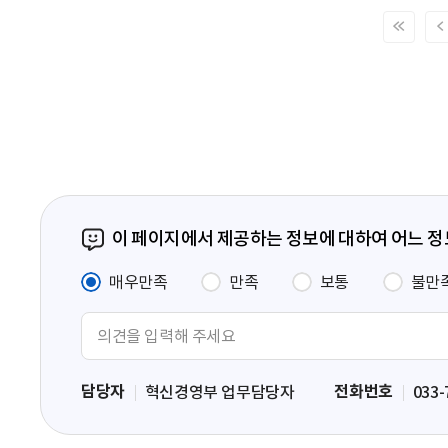
처
음
페
이
지
이 페이지에서 제공하는 정보에 대하여 어느 
매우만족
만족
보통
불만
의
견
입
담당자
전화번호
혁신경영부 업무담당자
033-
력
영
역