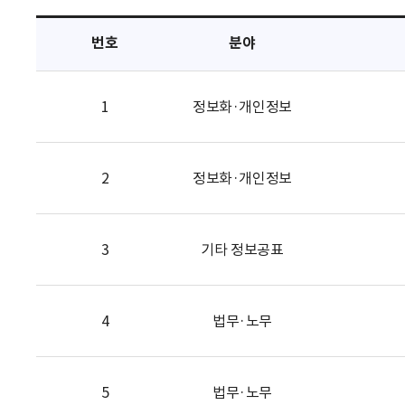
택
번호
분야
1
정보화·개인정보
2
정보화·개인정보
3
기타 정보공표
4
법무·노무
5
법무·노무