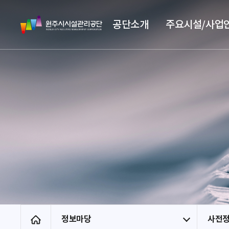
스
원
킵
공단소개
주요시설/사업
주
네
시
비
시
게
설
이
관
션
리
공
단
정보마당
사전
홈