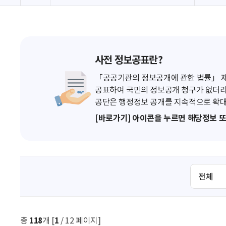
사전 정보공표란?
「공공기관의 정보공개에 관한 법률」 제7
공표하여 국민의 정보공개 청구가 없더라
공단은 행정정보 공개를 지속적으로 확대
[바로가기] 아이콘을 누르면 해당정보 
검
색
조
건
선
총
118
개 [
1
/ 12 페이지]