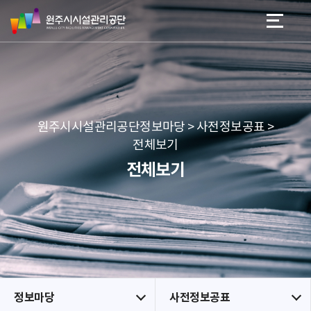
원
스
본문 바로가기
메뉴 바로가기
주
킵
시
네
시
비
설
게
관
이
리
션
공
원주시시설관리공단정보마당 > 사전정보공표 >
단
전체보기
전체보기
정보마당
사전정보공표