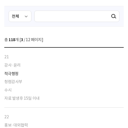
검
검
검색실행
색
색
조
영
건
역
총
118
개 [
3
/ 12 페이지]
선
택
21
감사·윤리
적극행정
청렴감사부
수시
자료 발생후 15일 이내
22
홍보·대외협력