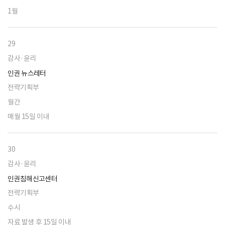
1월
29
감사·윤리
인권 뉴스레터
전략기획부
월간
매월 15일 이내
30
감사·윤리
인권침해신고센터
전략기획부
수시
자료 발생 후 15일 이내