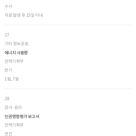
수시
자료 발생 후 15일 이내
27
기타 정보공표
에너지 사용량
전략기획부
반기
1월, 7월
28
감사·윤리
인권영향평가 보고서
전략기획부
연간