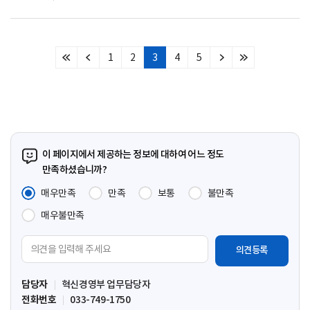
1
2
3
4
5
처
이
다
마
음
전
음
지
페
페
페
막
이
이
이
페
지
지
지
이
지
이 페이지에서 제공하는 정보에 대하여 어느 정도
만족하셨습니까?
매우만족
만족
보통
불만족
매우불만족
의
견
입
담당자
혁신경영부 업무담당자
력
전화번호
033-749-1750