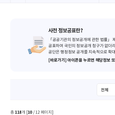
사전 정보공표란?
「공공기관의 정보공개에 관한 법률」 제7
공표하여 국민의 정보공개 청구가 없더라
공단은 행정정보 공개를 지속적으로 확대
[바로가기] 아이콘을 누르면 해당정보 
검
색
조
건
선
총
118
개 [
10
/ 12 페이지]