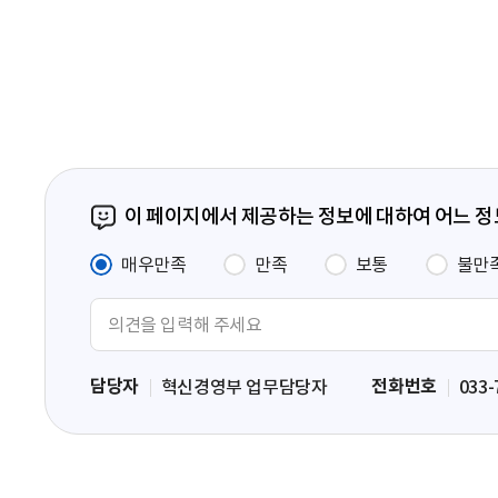
음
페
이
지
이 페이지에서 제공하는 정보에 대하여 어느 
매우만족
만족
보통
불만
의
견
입
담당자
전화번호
혁신경영부 업무담당자
033-
력
영
역