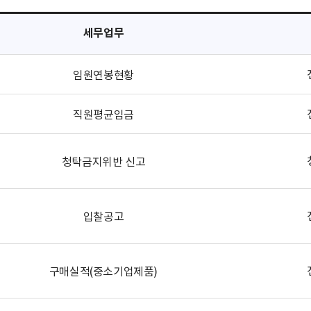
세무업무
임원연봉현황
직원평균임금
청탁금지위반 신고
입찰공고
구매실적(중소기업제품)