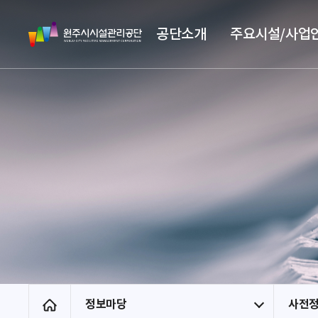
스
원
킵
공단소개
주요시설/사업
주
네
시
비
시
게
설
이
관
션
리
공
단
정보마당
사전
홈