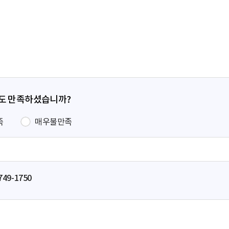
전
페
이
지
정도 만족하셨습니까?
족
매우불만족
749-1750