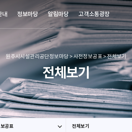
본문 바로가기
메뉴 바로가기
안내
정보마당
알림마당
고객소통광장
원주시시설관리공단정보마당 > 사전정보공표 > 전체보기
전체보기
정보공표
전체보기