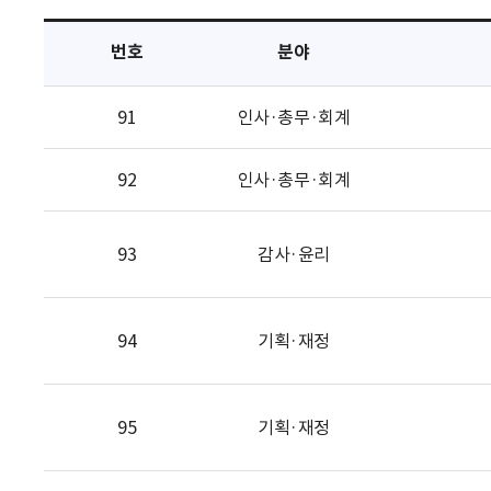
택
번호
분야
91
인사·총무·회계
92
인사·총무·회계
93
감사·윤리
94
기획·재정
95
기획·재정