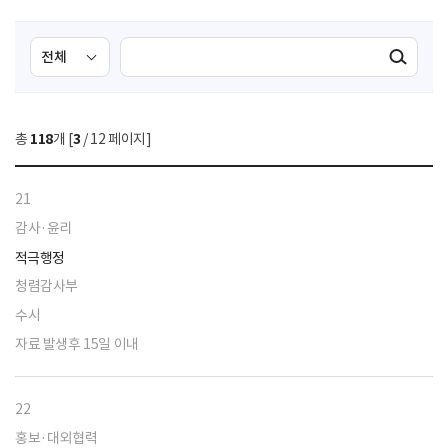
검
검
검색실행
색
색
조
영
건
역
총
118
개 [
3
/ 12 페이지]
선
택
21
감사·윤리
적극행정
청렴감사부
수시
자료 발생후 15일 이내
22
홍보·대외협력