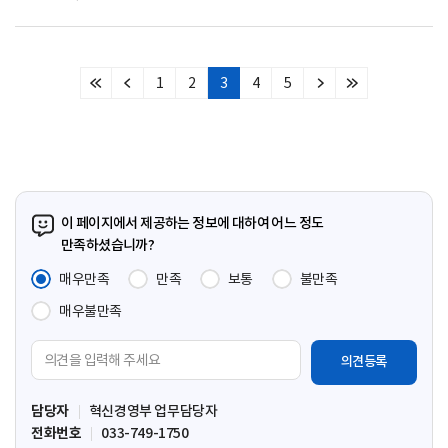
1
2
3
4
5
처
이
다
마
음
전
음
지
페
페
페
막
이
이
이
페
지
지
지
이
지
이 페이지에서 제공하는 정보에 대하여 어느 정도
만족하셨습니까?
매우만족
만족
보통
불만족
매우불만족
의
견
입
담당자
혁신경영부 업무담당자
력
전화번호
033-749-1750