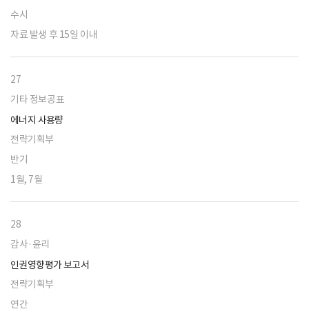
수시
자료 발생 후 15일 이내
27
기타 정보공표
에너지 사용량
전략기획부
반기
1월, 7월
28
감사·윤리
인권영향평가 보고서
전략기획부
연간