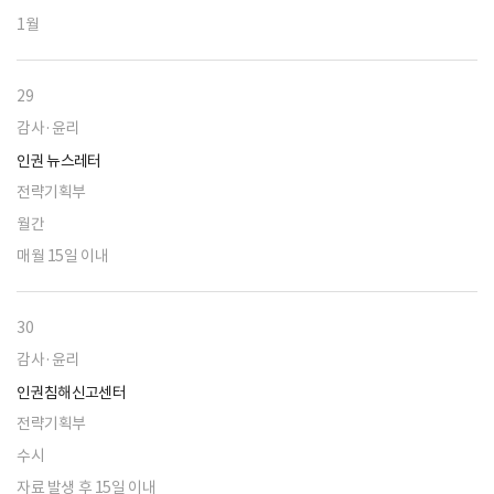
1월
29
감사·윤리
인권 뉴스레터
전략기획부
월간
매월 15일 이내
30
감사·윤리
인권침해신고센터
전략기획부
수시
자료 발생 후 15일 이내