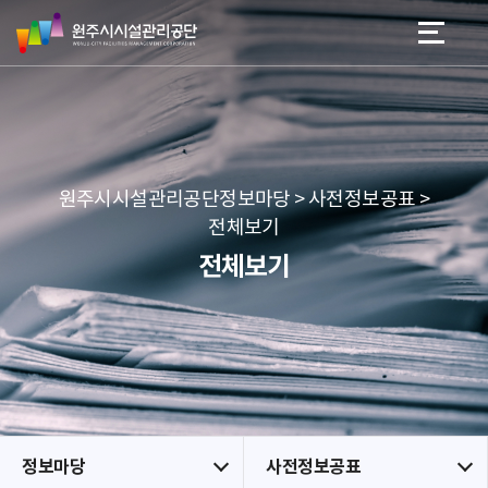
원
스
본문 바로가기
메뉴 바로가기
주
킵
시
네
시
비
설
게
관
이
리
션
공
원주시시설관리공단정보마당 > 사전정보공표 >
단
전체보기
전체보기
정보마당
사전정보공표