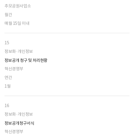
추모공원사업소
월간
매월 15일 이내
15
정보화·개인정보
정보공개 청구 및 처리현황
혁신경영부
연간
1월
16
정보화·개인정보
정보공개청구서식
혁신경영부