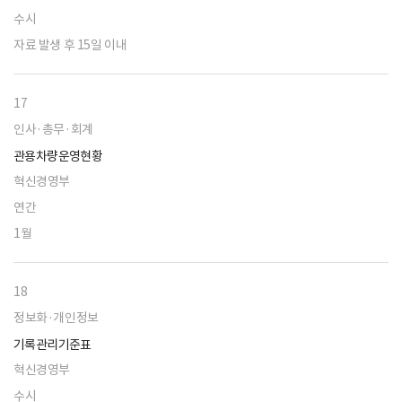
수시
자료 발생 후 15일 이내
17
인사·총무·회계
관용차량운영현황
혁신경영부
연간
1월
18
정보화·개인정보
기록관리기준표
혁신경영부
수시