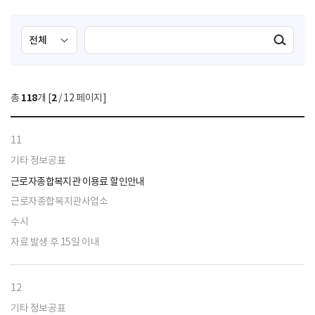
검
검
검색실행
색
색
조
영
건
역
총
118
개 [
2
/ 12 페이지]
선
택
11
기타 정보공표
근로자종합복지관 이용료 할인안내
근로자종합복지관사업소
수시
자료 발생 후 15일 이내
12
기타 정보공표