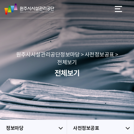
원
스
본문 바로가기
메뉴 바로가기
주
킵
시
네
시
비
설
게
관
이
리
션
공
원주시시설관리공단정보마당 > 사전정보공표 >
단
전체보기
전체보기
정보마당
사전정보공표