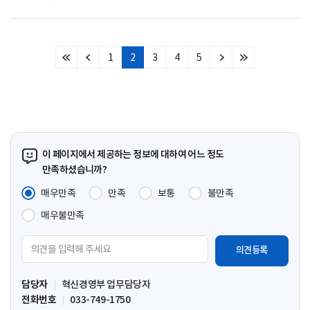
1
2
3
4
5
처
이
다
마
음
전
음
지
페
페
페
막
이
이
이
페
지
지
지
이
지
이 페이지에서 제공하는 정보에 대하여 어느 정도
만족하셨습니까?
매우만족
만족
보통
불만족
매우불만족
의
견
입
담당자
혁신경영부 업무담당자
력
전화번호
033-749-1750