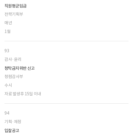
직원평균임금
전략기획부
매년
1월
93
감사·윤리
청탁금지위반 신고
청렴감사부
수시
자료 발생후 15일 이내
94
기획·재정
입찰공고