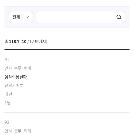
검
검
검색실행
색
색
조
영
건
역
총
118
개 [
10
/ 12 페이지]
선
택
91
인사·총무·회계
임원연봉현황
전략기획부
매년
1월
92
인사·총무·회계