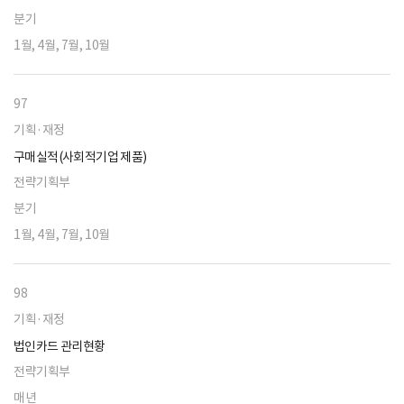
분기
1월, 4월, 7월, 10월
97
기획·재정
구매실적(사회적기업 제품)
전략기획부
분기
1월, 4월, 7월, 10월
98
기획·재정
법인카드 관리현황
전략기획부
매년