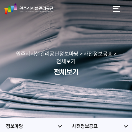
원
스
본문 바로가기
메뉴 바로가기
주
킵
시
네
시
비
설
게
관
이
리
션
공
원주시시설관리공단정보마당 > 사전정보공표 >
단
전체보기
전체보기
정보마당
사전정보공표