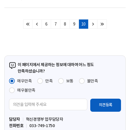
6
7
8
9
10
처
이
다
마
음
전
음
지
페
페
페
막
이
이
이
페
지
지
지
이
지
이 페이지에서 제공하는 정보에 대하여 어느 정도
만족하셨습니까?
매우만족
만족
보통
불만족
매우불만족
의
견
입
담당자
혁신경영부 업무담당자
력
전화번호
033-749-1750