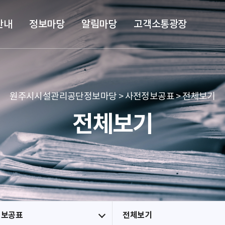
본문 바로가기
메뉴 바로가기
안내
정보마당
알림마당
고객소통광장
원주시시설관리공단정보마당 > 사전정보공표 > 전체보기
전체보기
정보공표
전체보기