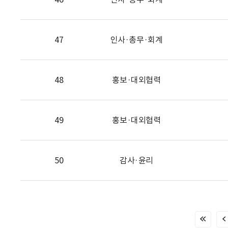
47
인사·총무·회계
48
홍보·대외협력
49
홍보·대외협력
50
감사·윤리
처