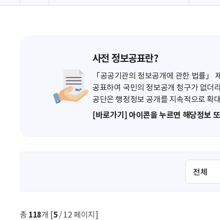
사전 정보공표란?
「공공기관의 정보공개에 관한 법률」 제7
공표하여 국민의 정보공개 청구가 없더라
공단은 행정정보 공개를 지속적으로 확대
[바로가기] 아이콘을 누르면 해당정보 
검
색
조
건
선
총
118
개 [
5
/ 12 페이지]