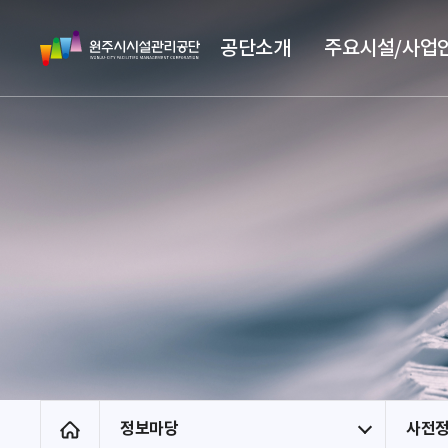
스
원
킵
공단소개
주요시설/사업
주
네
시
비
시
게
설
이
관
션
리
공
단
정보마당
사전
홈