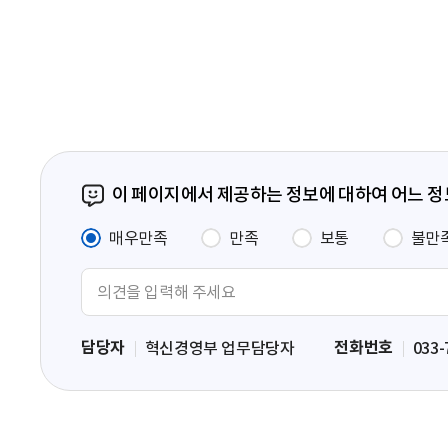
음
페
이
지
이 페이지에서 제공하는 정보에 대하여 어느 
매우만족
만족
보통
불만
의
견
입
담당자
전화번호
혁신경영부 업무담당자
033-
력
영
역