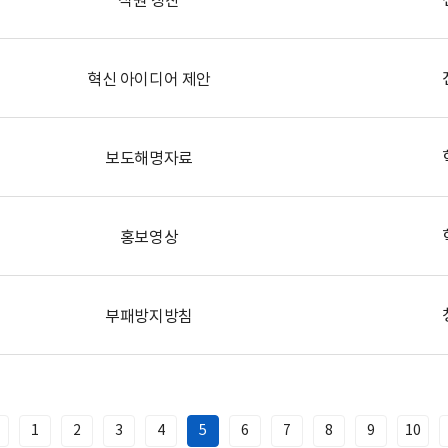
혁신 아이디어 제안
보도해명자료
홍보영상
부패방지방침
1
2
3
4
5
6
7
8
9
10
이