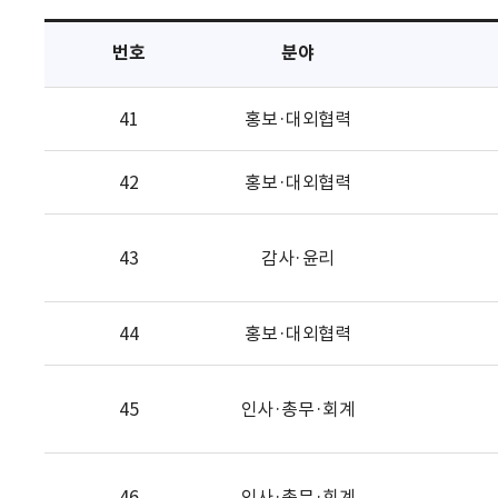
택
번호
분야
41
홍보·대외협력
42
홍보·대외협력
43
감사·윤리
44
홍보·대외협력
45
인사·총무·회계
46
인사·총무·회계