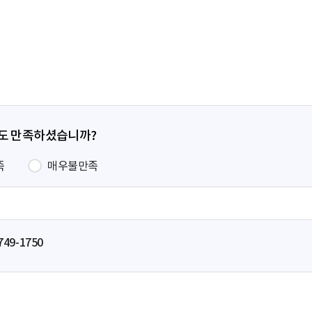
전
페
이
지
정도 만족하셨습니까?
족
매우불만족
749-1750