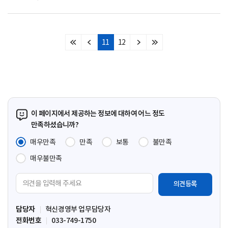
11
12
처
이
다
마
음
전
음
지
페
페
페
막
이
이
이
페
지
지
지
이
지
이 페이지에서 제공하는 정보에 대하여 어느 정도
만족하셨습니까?
매우만족
만족
보통
불만족
매우불만족
의
견
입
담당자
혁신경영부 업무담당자
력
전화번호
033-749-1750