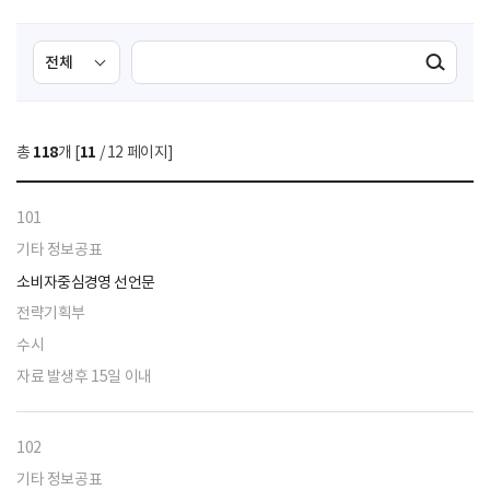
검
검
검색실행
색
색
조
영
건
역
총
118
개 [
11
/ 12 페이지]
선
택
101
기타 정보공표
소비자중심경영 선언문
전략기획부
수시
자료 발생후 15일 이내
102
기타 정보공표