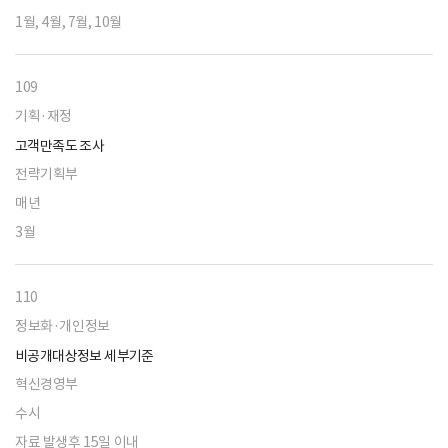
1월, 4월, 7월, 10월
109
기획·재정
고객만족도 조사
전략기획부
매년
3월
110
정보화·개인정보
비공개대상정보 세부기준
혁신경영부
수시
자료 발생후 15일 이내