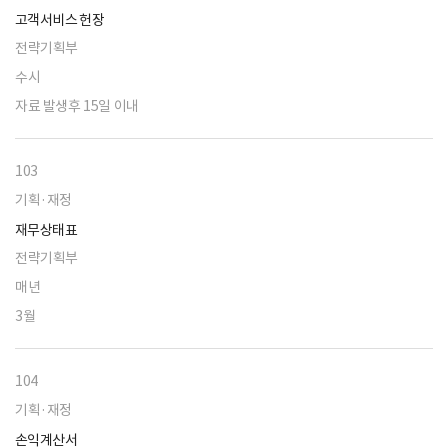
고객서비스 헌장
전략기획부
수시
자료 발생후 15일 이내
103
기획·재정
재무상태표
전략기획부
매년
3월
104
기획·재정
손익계산서