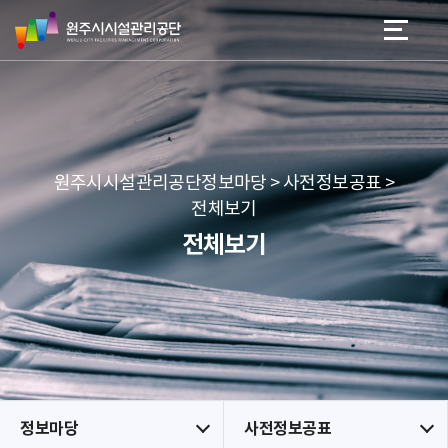
원
스
본문 바로가기
메뉴 바로가기
주
킵
시
네
시
비
설
게
관
이
리
션
공
원주시시설관리공단정보마당 > 사전정보공표 >
단
전체보기
전체보기
정보마당
사전정보공표