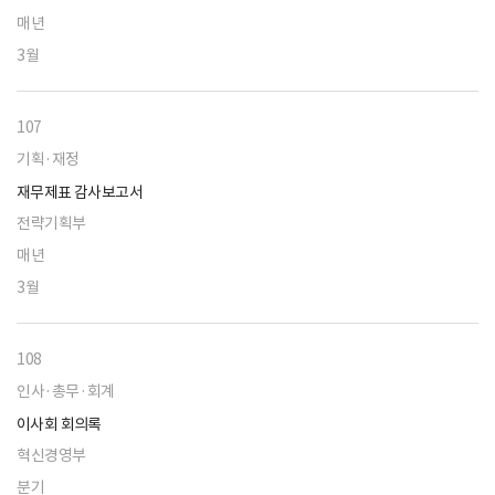
매년
3월
107
기획·재정
재무제표 감사보고서
전략기획부
매년
3월
108
인사·총무·회계
이사회 회의록
혁신경영부
분기