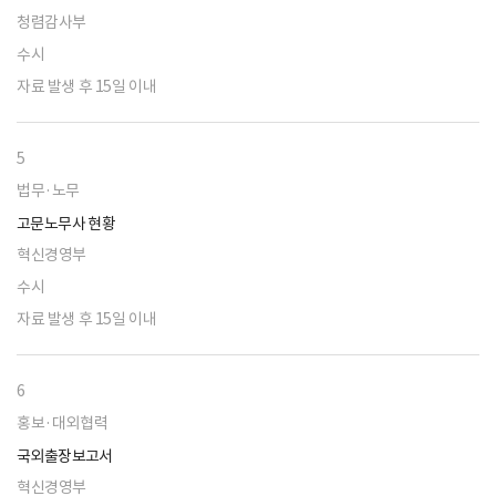
청렴감사부
수시
자료 발생 후 15일 이내
5
법무·노무
고문노무사 현황
혁신경영부
수시
자료 발생 후 15일 이내
6
홍보·대외협력
국외출장보고서
혁신경영부