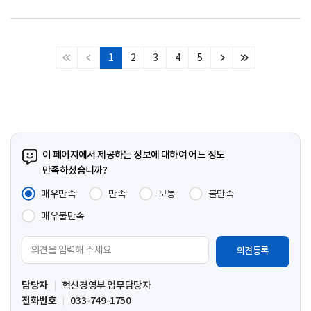
1
2
3
4
5
처
이
다
마
음
전
음
지
페
페
페
막
이
이
이
페
지
지
지
이
지
이 페이지에서 제공하는 정보에 대하여 어느 정도
만족하셨습니까?
매우만족
만족
보통
불만족
매우불만족
의
견
입
담당자
혁신경영부 업무담당자
력
전화번호
033-749-1750