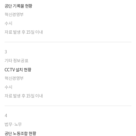
공단 기록물 현황
혁신경영부
수시
자료 발생 후 15일 이내
3
기타 정보공표
CCTV 설치 현황
혁신경영부
수시
자료 발생 후 15일 이내
4
법무·노무
공단 노동조합 현황