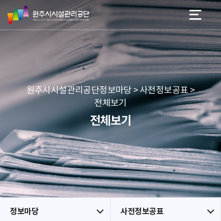
원
스
본문 바로가기
메뉴 바로가기
주
킵
시
네
시
비
설
게
관
이
리
션
공
원주시시설관리공단정보마당 > 사전정보공표 >
단
전체보기
전체보기
정보마당
사전정보공표