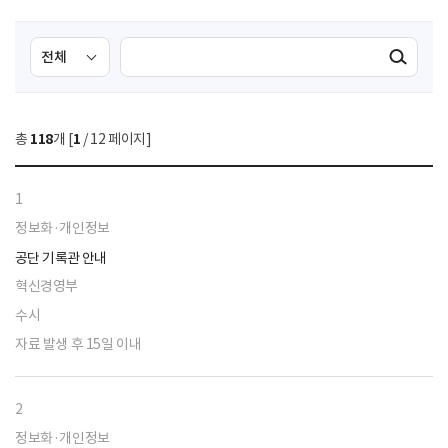
검
검
검색실행
색
색
조
영
건
역
총
118
개 [
1
/ 12 페이지]
선
택
1
정보화·개인정보
공단 기록관 안내
혁신경영부
수시
자료 발생 후 15일 이내
2
정보화·개인정보