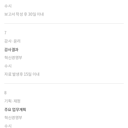
수시
보고서 작성 후 30일 이내
7
감사·윤리
감사결과
혁신경영부
수시
자료 발생후 15일 이내
8
기획·재정
주요 업무계획
혁신경영부
수시