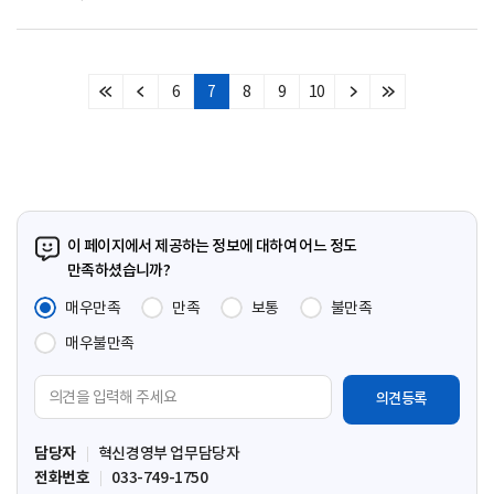
6
7
8
9
10
처
이
다
마
음
전
음
지
페
페
페
막
이
이
이
페
지
지
지
이
지
이 페이지에서 제공하는 정보에 대하여 어느 정도
만족하셨습니까?
매우만족
만족
보통
불만족
매우불만족
의
견
입
담당자
혁신경영부 업무담당자
력
전화번호
033-749-1750