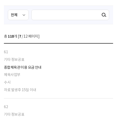
검
검
검색실행
색
색
조
영
건
역
총
118
개 [
7
/ 12 페이지]
선
택
61
기타 정보공표
종합체육관 이용 요금 안내
체육사업부
수시
자료 발생후 15일 이내
62
기타 정보공표