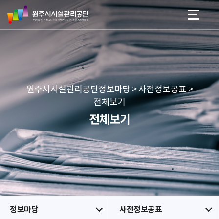
원
스
본문 바로가기
메뉴 바로가기
주
킵
시
네
시
비
설
게
관
이
리
션
공
원주시시설관리공단정보마당 > 사전정보공표 >
단
전체보기
전체보기
정보마당
사전정보공표