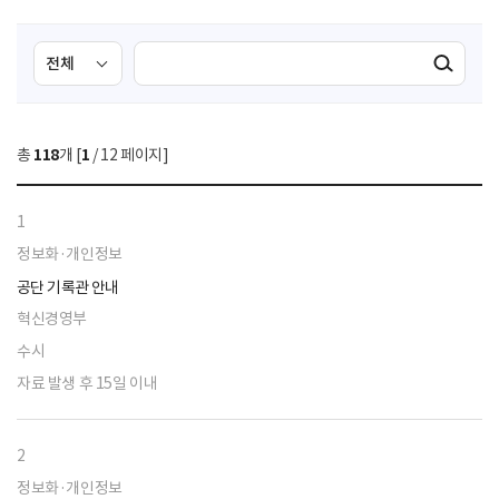
검
검
검색실행
색
색
조
영
건
역
총
118
개 [
1
/ 12 페이지]
선
택
1
정보화·개인정보
공단 기록관 안내
혁신경영부
수시
자료 발생 후 15일 이내
2
정보화·개인정보