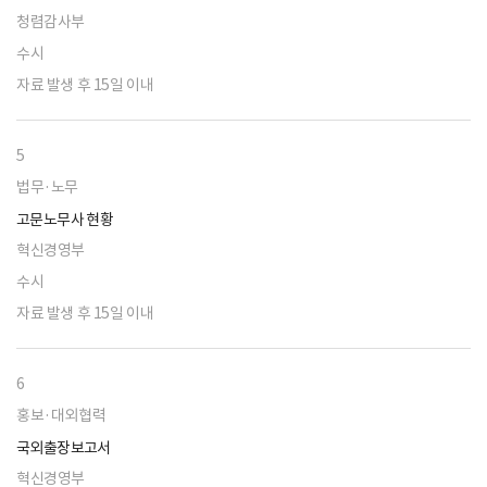
청렴감사부
수시
자료 발생 후 15일 이내
5
법무·노무
고문노무사 현황
혁신경영부
수시
자료 발생 후 15일 이내
6
홍보·대외협력
국외출장보고서
혁신경영부