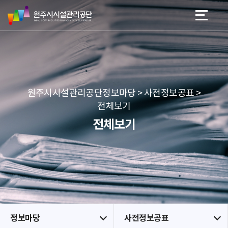
원
스
본문 바로가기
메뉴 바로가기
주
킵
시
네
시
비
설
게
관
이
리
션
공
원주시시설관리공단정보마당 > 사전정보공표 >
단
전체보기
전체보기
정보마당
사전정보공표