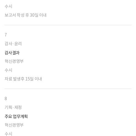
수시
보고서 작성 후 30일 이내
7
감사·윤리
감사결과
혁신경영부
수시
자료 발생후 15일 이내
8
기획·재정
주요 업무계획
혁신경영부
수시