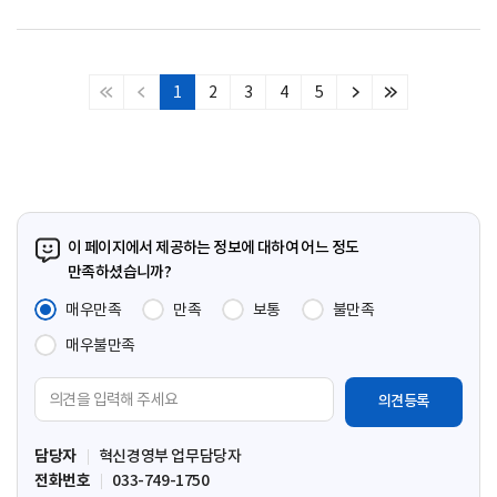
1
2
3
4
5
처
이
다
마
음
전
음
지
페
페
페
막
이
이
이
페
지
지
지
이
지
이 페이지에서 제공하는 정보에 대하여 어느 정도
만족하셨습니까?
매우만족
만족
보통
불만족
매우불만족
의
견
입
담당자
혁신경영부 업무담당자
력
전화번호
033-749-1750