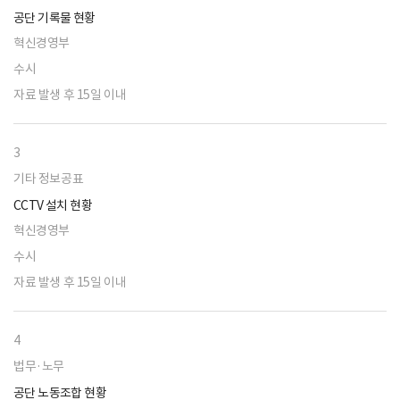
공단 기록물 현황
혁신경영부
수시
자료 발생 후 15일 이내
3
기타 정보공표
CCTV 설치 현황
혁신경영부
수시
자료 발생 후 15일 이내
4
법무·노무
공단 노동조합 현황