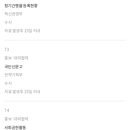
정기간행물 등록현황
혁신경영부
수시
자료 발생후 15일 이내
73
홍보·대외협력
국민신문고
전략기획부
수시
자료 발생후 15일 이내
74
홍보·대외협력
사회공헌활동