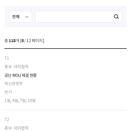
검
검
검색실행
색
색
조
영
건
역
총
118
개 [
8
/ 12 페이지]
선
택
71
홍보·대외협력
공단 MOU 체결 현황
혁신경영부
반기
1월, 4월, 7월, 10월
72
홍보·대외협력