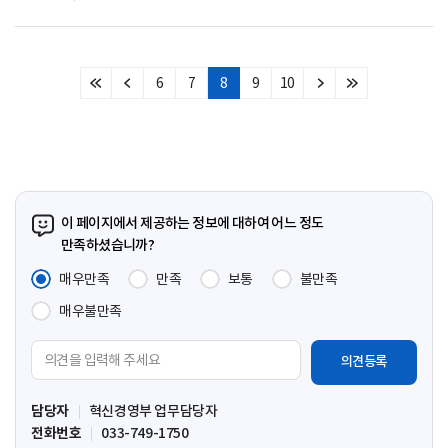
6
7
8
9
10
처
이
다
마
음
전
음
지
페
페
페
막
이
이
이
페
지
지
지
이
지
이 페이지에서 제공하는 정보에 대하여 어느 정도
만족하셨습니까?
매우만족
만족
보통
불만족
매우불만족
의
견
입
담당자
혁신경영부 업무담당자
력
전화번호
033-749-1750