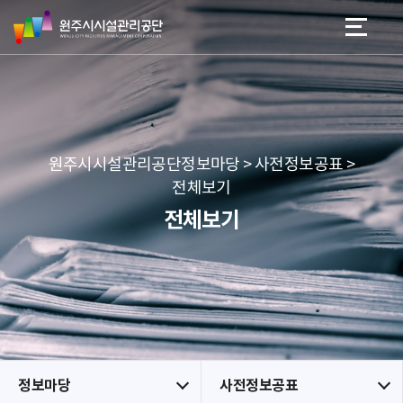
원
스
본문 바로가기
메뉴 바로가기
주
킵
시
네
시
비
설
게
관
이
리
션
공
원주시시설관리공단정보마당 > 사전정보공표 >
단
전체보기
전체보기
정보마당
사전정보공표