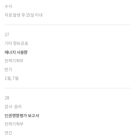
수시
자료 발생 후 15일 이내
27
기타 정보공표
에너지 사용량
전략기획부
반기
1월, 7월
28
감사·윤리
인권영향평가 보고서
전략기획부
연간