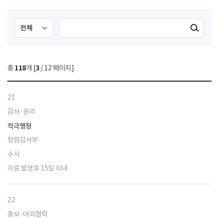
검
검
검색실행
색
색
조
영
건
역
총
118
개 [
3
/ 12 페이지]
선
택
21
감사·윤리
적극행정
청렴감사부
수시
자료 발생후 15일 이내
22
홍보·대외협력