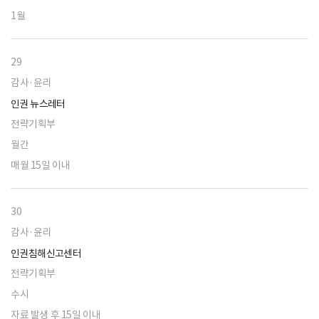
1월
29
감사·윤리
인권 뉴스레터
전략기획부
월간
매월 15일 이내
30
감사·윤리
인권침해신고센터
전략기획부
수시
자료 발생 후 15일 이내