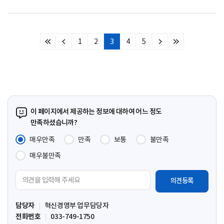
1
2
3
4
5
처
이
다
마
음
전
음
지
페
페
페
막
이
이
이
페
지
지
지
이
지
이 페이지에서 제공하는 정보에 대하여 어느 정도
만족하셨습니까?
매우만족
만족
보통
불만족
매우불만족
의
견
입
담당자
혁신경영부 업무담당자
력
전화번호
033-749-1750