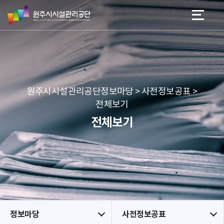
원
스
본문 바로가기
메뉴 바로가기
주
킵
시
네
시
비
설
게
관
이
리
션
공
원주시시설관리공단정보마당 > 사전정보공표 >
단
전체보기
전체보기
정보마당
사전정보공표