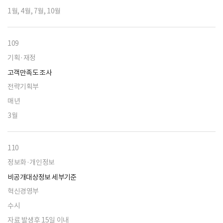
1월, 4월, 7월, 10월
109
기획·재정
고객만족도 조사
전략기획부
매년
3월
110
정보화·개인정보
비공개대상정보 세부기준
혁신경영부
수시
자료 발생후 15일 이내