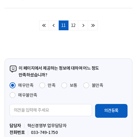
11
12
처
이
다
마
음
전
음
지
페
페
페
막
이
이
이
페
지
지
지
이
지
이 페이지에서 제공하는 정보에 대하여 어느 정도
만족하셨습니까?
매우만족
만족
보통
불만족
매우불만족
의
견
입
담당자
혁신경영부 업무담당자
력
전화번호
033-749-1750