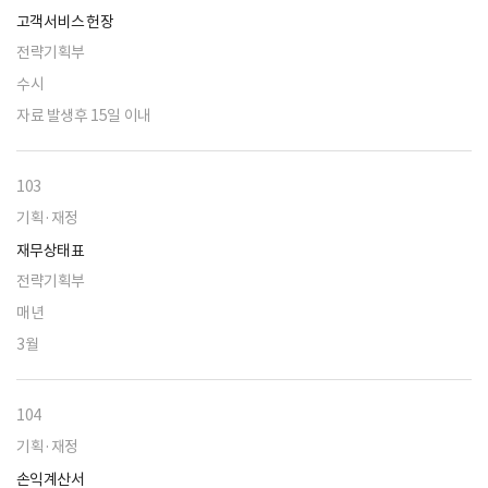
고객서비스 헌장
전략기획부
수시
자료 발생후 15일 이내
103
기획·재정
재무상태표
전략기획부
매년
3월
104
기획·재정
손익계산서