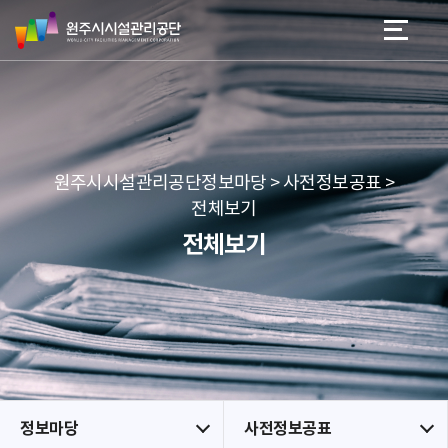
원
스
본문 바로가기
메뉴 바로가기
주
킵
시
네
시
비
설
게
관
이
리
션
공
원주시시설관리공단정보마당 > 사전정보공표 >
단
전체보기
전체보기
정보마당
사전정보공표