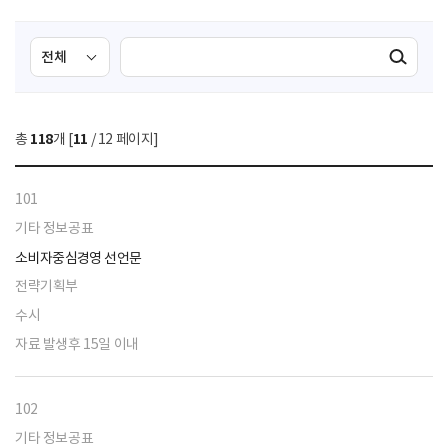
검
검
검색실행
색
색
조
영
건
역
총
118
개 [
11
/ 12 페이지]
선
택
101
기타 정보공표
소비자중심경영 선언문
전략기획부
수시
자료 발생후 15일 이내
102
기타 정보공표