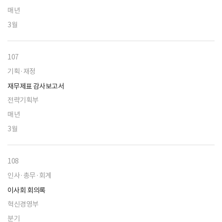
매년
3월
107
기획·재정
재무제표 감사보고서
전략기획부
매년
3월
108
인사·총무·회계
이사회 회의록
혁신경영부
분기