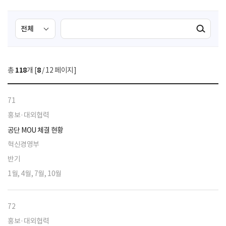
검
검
검색실행
색
색
조
영
건
역
총
118
개 [
8
/ 12 페이지]
선
택
71
홍보·대외협력
공단 MOU 체결 현황
혁신경영부
반기
1월, 4월, 7월, 10월
72
홍보·대외협력