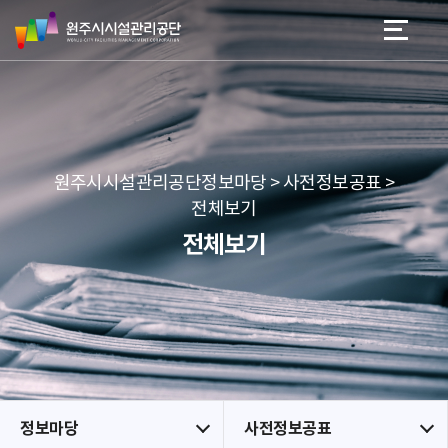
원
스
본문 바로가기
메뉴 바로가기
주
킵
시
네
시
비
설
게
관
이
리
션
공
원주시시설관리공단정보마당 > 사전정보공표 >
단
전체보기
전체보기
정보마당
사전정보공표