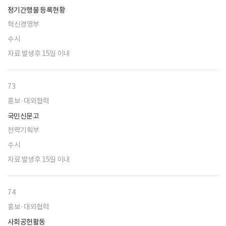
정기간행물 등록현황
혁신경영부
수시
자료 발생후 15일 이내
73
홍보·대외협력
국민신문고
전략기획부
수시
자료 발생후 15일 이내
74
홍보·대외협력
사회공헌활동