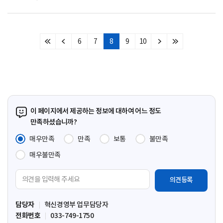
6
7
8
9
10
처
이
다
마
음
전
음
지
페
페
페
막
이
이
이
페
지
지
지
이
지
이 페이지에서 제공하는 정보에 대하여 어느 정도
만족하셨습니까?
매우만족
만족
보통
불만족
매우불만족
의
견
입
담당자
혁신경영부 업무담당자
력
전화번호
033-749-1750