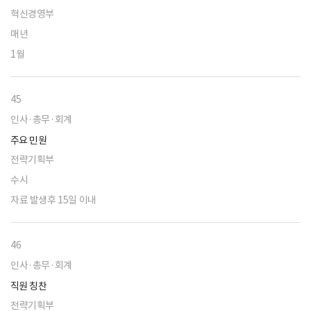
혁신경영부
매년
1월
45
인사·총무·회계
주요 민원
전략기획부
수시
자료 발생후 15일 이내
46
인사·총무·회계
직원 칭찬
전략기획부