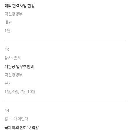
해외 협력사업 현황
혁신경영부
매년
1월
43
감사·윤리
기관장 업무추진비
혁신경영부
분기
1월, 4월, 7월, 10월
44
홍보·대외협력
국제회의 참여 및 역할