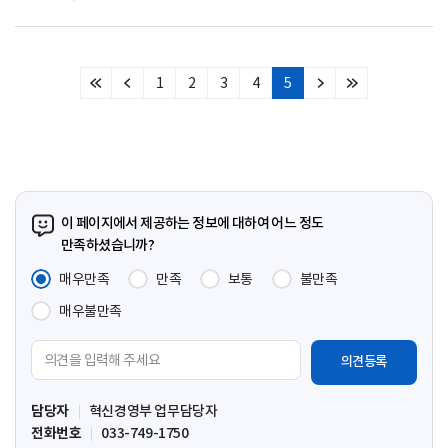
1
2
3
4
5
처
이
다
마
음
전
음
지
페
페
페
막
이
이
이
페
지
지
지
이
지
이 페이지에서 제공하는 정보에 대하여 어느 정도
만족하셨습니까?
매우만족
만족
보통
불만족
매우불만족
의
견
입
담당자
혁신경영부 업무담당자
력
전화번호
033-749-1750