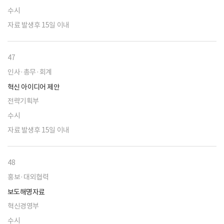
수시
자료 발생후 15일 이내
47
인사·총무·회계
혁신 아이디어 제안
전략기획부
수시
자료 발생후 15일 이내
48
홍보·대외협력
보도해명자료
혁신경영부
수시