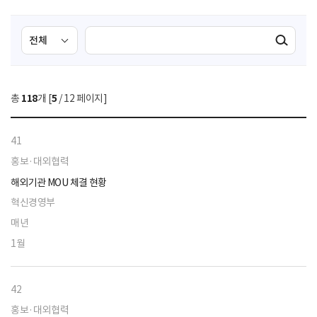
검
검
검색실행
색
색
조
영
건
역
총
118
개 [
5
/ 12 페이지]
선
택
41
홍보·대외협력
해외기관 MOU 체결 현황
혁신경영부
매년
1월
42
홍보·대외협력