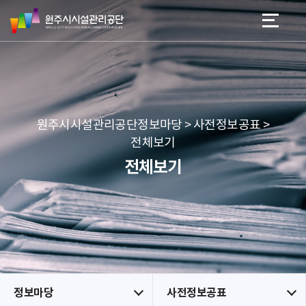
원
스
본문 바로가기
메뉴 바로가기
주
킵
시
네
시
비
설
게
관
이
리
션
공
원주시시설관리공단정보마당 > 사전정보공표 >
단
전체보기
전체보기
정보마당
사전정보공표