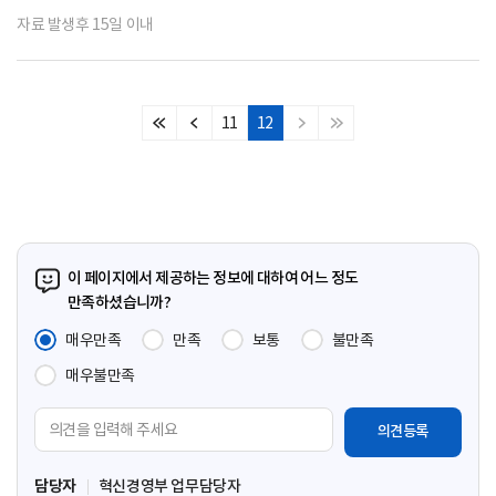
자료 발생후 15일 이내
11
12
처
이
다
마
음
전
음
지
페
페
페
막
이
이
이
페
지
지
지
이
지
이 페이지에서 제공하는 정보에 대하여 어느 정도
만족하셨습니까?
매우만족
만족
보통
불만족
매우불만족
의
견
입
담당자
혁신경영부 업무담당자