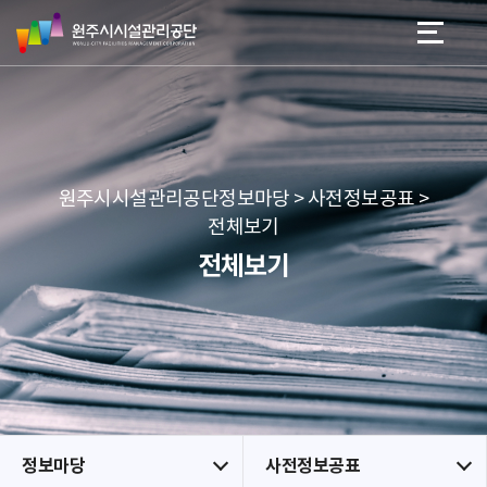
원
스
본문 바로가기
메뉴 바로가기
주
킵
시
네
시
비
설
게
관
이
리
션
공
원주시시설관리공단정보마당 > 사전정보공표 >
단
전체보기
전체보기
정보마당
사전정보공표