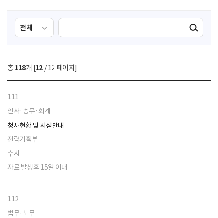
검
검
검색실행
색
색
조
영
건
역
총
118
개 [
12
/ 12 페이지]
선
택
111
인사·총무·회계
청사현황 및 시설안내
전략기획부
수시
자료 발생후 15일 이내
112
법무·노무