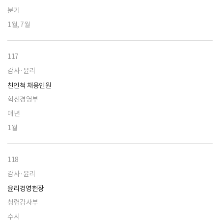
분기
1월, 7월
117
감사·윤리
친인척 채용인원
혁신경영부
매년
1월
118
감사·윤리
윤리경영헌장
청렴감사부
수시