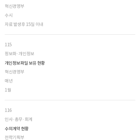
혁신경영부
수시
자료 발생후 15일 이내
115
정보화·개인정보
개인정보파일 보유 현황
혁신경영부
매년
1월
116
인사·총무·회계
수의계약 현황
전략기획부