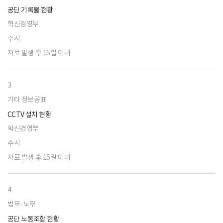
공단 기록물 현황
혁신경영부
수시
자료 발생 후 15일 이내
3
기타 정보공표
CCTV 설치 현황
혁신경영부
수시
자료 발생 후 15일 이내
4
법무·노무
공단 노동조합 현황