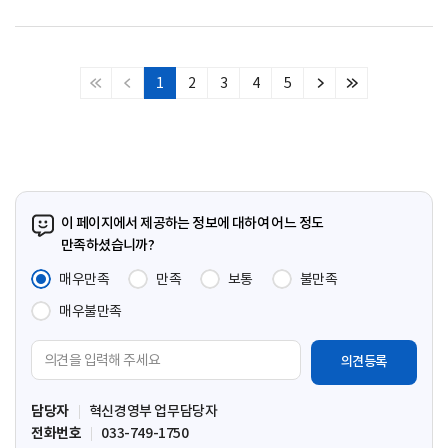
1
2
3
4
5
처
이
다
마
음
전
음
지
페
페
페
막
이
이
이
페
지
지
지
이
지
이 페이지에서 제공하는 정보에 대하여 어느 정도
만족하셨습니까?
매우만족
만족
보통
불만족
매우불만족
의
견
입
담당자
혁신경영부 업무담당자
력
전화번호
033-749-1750