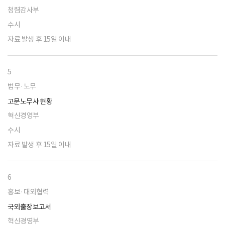
청렴감사부
수시
자료 발생 후 15일 이내
5
법무·노무
고문노무사 현황
혁신경영부
수시
자료 발생 후 15일 이내
6
홍보·대외협력
국외출장보고서
혁신경영부