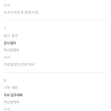
수시
보고서 작성 후 30일 이내
7
감사·윤리
감사결과
혁신경영부
수시
자료 발생후 15일 이내
8
기획·재정
주요 업무계획
혁신경영부
수시