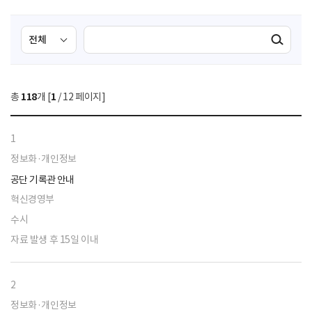
검
검
검색실행
색
색
조
영
건
역
총
118
개 [
1
/ 12 페이지]
선
택
1
정보화·개인정보
공단 기록관 안내
혁신경영부
수시
자료 발생 후 15일 이내
2
정보화·개인정보