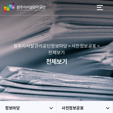
원
스
본문 바로가기
메뉴 바로가기
주
킵
시
네
시
비
설
게
관
이
리
션
공
원주시시설관리공단정보마당 > 사전정보공표 >
단
전체보기
전체보기
정보마당
사전정보공표