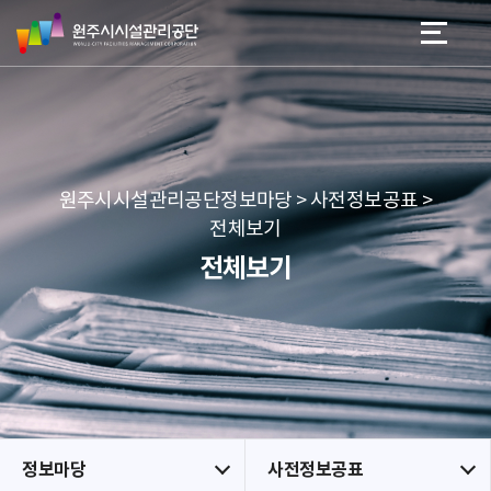
원
스
본문 바로가기
메뉴 바로가기
주
킵
시
네
시
비
설
게
관
이
리
션
공
원주시시설관리공단정보마당 > 사전정보공표 >
단
전체보기
전체보기
정보마당
사전정보공표