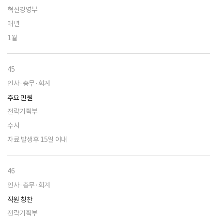
혁신경영부
매년
1월
45
인사·총무·회계
주요 민원
전략기획부
수시
자료 발생후 15일 이내
46
인사·총무·회계
직원 칭찬
전략기획부