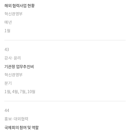
해외 협력사업 현황
혁신경영부
매년
1월
43
감사·윤리
기관장 업무추진비
혁신경영부
분기
1월, 4월, 7월, 10월
44
홍보·대외협력
국제회의 참여 및 역할