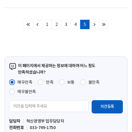
1
2
3
4
5
처
이
다
마
음
전
음
지
페
페
페
막
이
이
이
페
지
지
지
이
지
이 페이지에서 제공하는 정보에 대하여 어느 정도
만족하셨습니까?
매우만족
만족
보통
불만족
매우불만족
의
견
입
담당자
혁신경영부 업무담당자
력
전화번호
033-749-1750