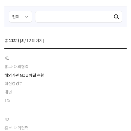
검
검
검색실행
색
색
조
영
건
역
총
118
개 [
5
/ 12 페이지]
선
택
41
홍보·대외협력
해외기관 MOU 체결 현황
혁신경영부
매년
1월
42
홍보·대외협력