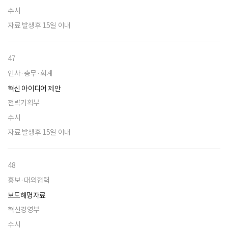
수시
자료 발생후 15일 이내
47
인사·총무·회계
혁신 아이디어 제안
전략기획부
수시
자료 발생후 15일 이내
48
홍보·대외협력
보도해명자료
혁신경영부
수시