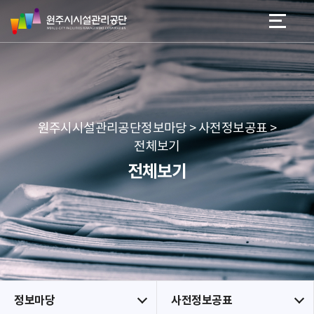
원
스
본문 바로가기
메뉴 바로가기
주
킵
시
네
시
비
설
게
관
이
리
션
공
원주시시설관리공단정보마당 > 사전정보공표 >
단
전체보기
전체보기
정보마당
사전정보공표