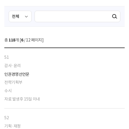
검
검
검색실행
색
색
조
영
건
역
총
118
개 [
6
/ 12 페이지]
선
택
51
감사·윤리
인권경영선언문
전략기획부
수시
자료 발생후 15일 이내
52
기획·재정