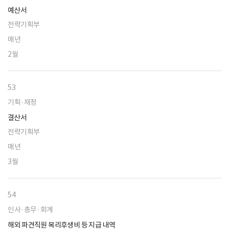
예산서
전략기획부
매년
2월
53
기획·재정
결산서
전략기획부
매년
3월
54
인사·총무·회계
해외 파견직원 복리후생비 등 지급 내역