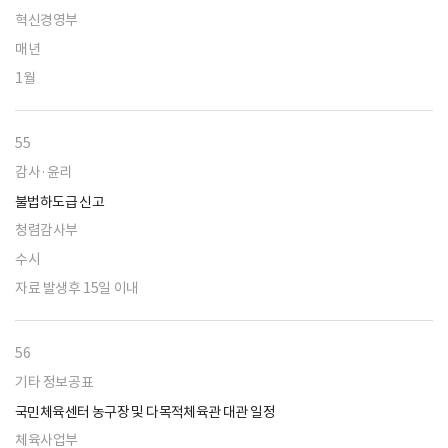
혁신경영부
매년
1월
55
감사·윤리
불법하도급 신고
청렴감사부
수시
자료 발생후 15일 이내
56
기타 정보공표
국민체육센터 농구장 및 다목적체육관 대관 일정
체육사업부