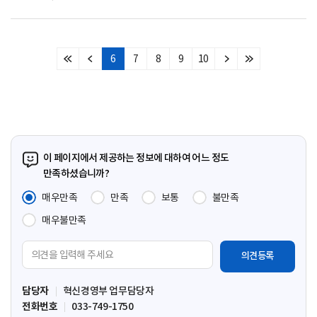
6
7
8
9
10
처
이
다
마
음
전
음
지
페
페
페
막
이
이
이
페
지
지
지
이
지
이 페이지에서 제공하는 정보에 대하여 어느 정도
만족하셨습니까?
매우만족
만족
보통
불만족
매우불만족
의
견
입
담당자
혁신경영부 업무담당자
력
전화번호
033-749-1750