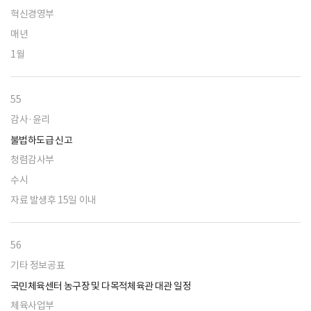
혁신경영부
매년
1월
55
감사·윤리
불법하도급 신고
청렴감사부
수시
자료 발생후 15일 이내
56
기타 정보공표
국민체육센터 농구장 및 다목적체육관 대관 일정
체육사업부