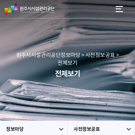
원
스
본문 바로가기
메뉴 바로가기
주
킵
시
네
시
비
설
게
관
이
리
션
공
원주시시설관리공단정보마당 > 사전정보공표 >
단
전체보기
전체보기
정보마당
사전정보공표