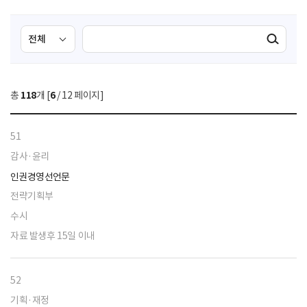
검
검
검색실행
색
색
조
영
건
역
총
118
개 [
6
/ 12 페이지]
선
택
51
감사·윤리
인권경영선언문
전략기획부
수시
자료 발생후 15일 이내
52
기획·재정