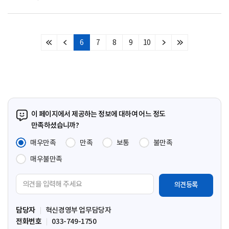
6
7
8
9
10
처
이
다
마
음
전
음
지
페
페
페
막
이
이
이
페
지
지
지
이
지
이 페이지에서 제공하는 정보에 대하여 어느 정도
만족하셨습니까?
매우만족
만족
보통
불만족
매우불만족
의
견
입
담당자
혁신경영부 업무담당자
력
전화번호
033-749-1750