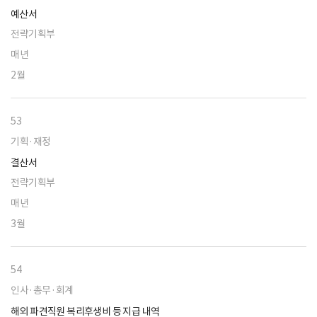
예산서
전략기획부
매년
2월
53
기획·재정
결산서
전략기획부
매년
3월
54
인사·총무·회계
해외 파견직원 복리후생비 등 지급 내역