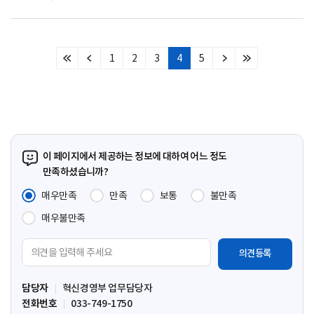
1
2
3
4
5
처
이
다
마
음
전
음
지
페
페
페
막
이
이
이
페
지
지
지
이
지
이 페이지에서 제공하는 정보에 대하여 어느 정도
만족하셨습니까?
매우만족
만족
보통
불만족
매우불만족
의
견
입
담당자
혁신경영부 업무담당자
력
전화번호
033-749-1750