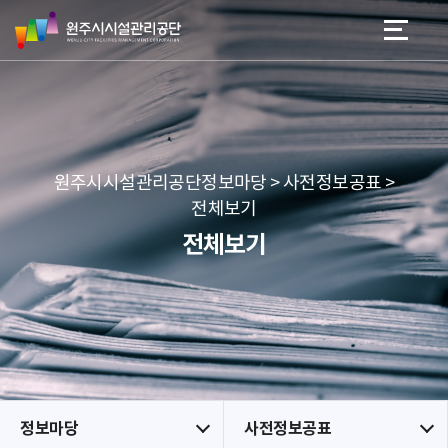
원
스
본문 바로가기
메뉴 바로가기
주
킵
시
네
시
비
설
게
관
이
리
션
공
원주시시설관리공단정보마당 > 사전정보공표 >
단
전체보기
전체보기
정보마당
사전정보공표