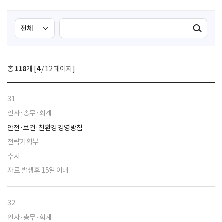
검
검
검색실행
색
색
조
영
건
역
총
118
개 [
4
/ 12 페이지]
선
택
31
인사·총무·회계
안전·보건·친환경 경영방침
전략기획부
수시
자료 발생후 15일 이내
32
인사·총무·회계