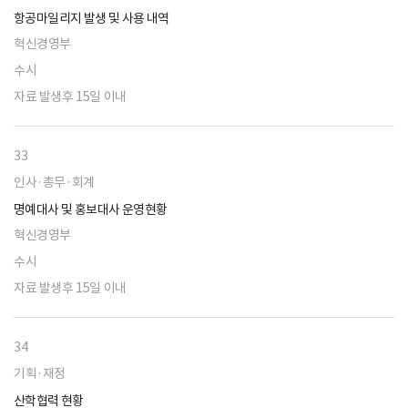
항공마일리지 발생 및 사용 내역
혁신경영부
수시
자료 발생후 15일 이내
33
인사·총무·회계
명예대사 및 홍보대사 운영현황
혁신경영부
수시
자료 발생후 15일 이내
34
기획·재정
산학협력 현황