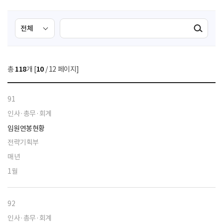
검
검
검색실행
색
색
조
영
건
역
총
118
개 [
10
/ 12 페이지]
선
택
91
인사·총무·회계
임원연봉현황
전략기획부
매년
1월
92
인사·총무·회계