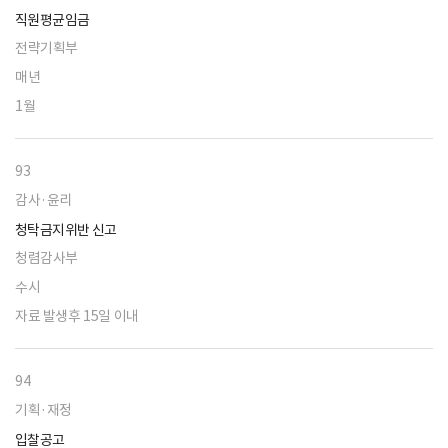
직원평균임금
전략기획부
매년
1월
93
감사·윤리
청탁금지위반 신고
청렴감사부
수시
자료 발생후 15일 이내
94
기획·재정
입찰공고