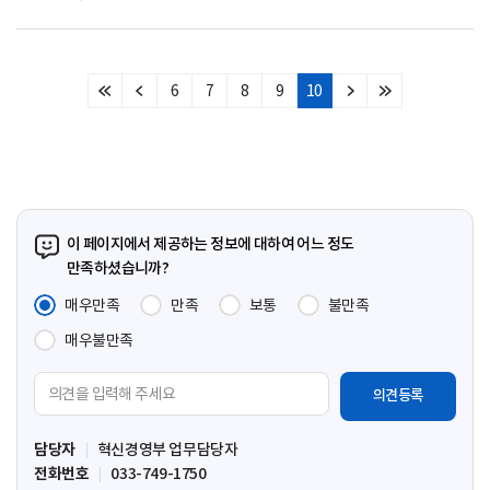
6
7
8
9
10
처
이
다
마
음
전
음
지
페
페
페
막
이
이
이
페
지
지
지
이
지
이 페이지에서 제공하는 정보에 대하여 어느 정도
만족하셨습니까?
매우만족
만족
보통
불만족
매우불만족
의
견
입
담당자
혁신경영부 업무담당자
력
전화번호
033-749-1750