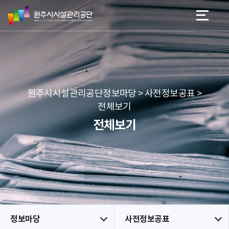
원
스
본문 바로가기
메뉴 바로가기
주
킵
시
네
시
비
설
게
관
이
리
션
공
원주시시설관리공단정보마당 > 사전정보공표 >
단
전체보기
전체보기
정보마당
사전정보공표