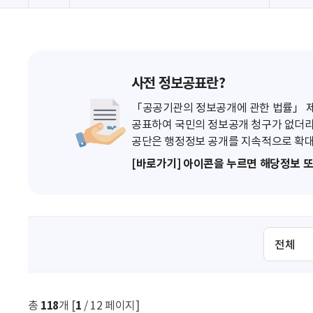
사전 정보공표란?
「공공기관의 정보공개에 관한 법률」 제7
공표하여 국민의 정보공개 청구가 없더라
공단은 행정정보 공개를 지속적으로 확대
[바로가기] 아이콘을 누르면 해당정보 
검
색
조
건
선
총
118
개 [
1
/ 12 페이지]