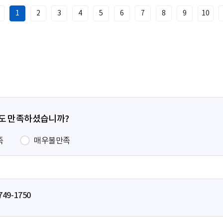
1
2
3
4
5
6
7
8
9
10
이
전
페
이
지
정도 만족하셨습니까?
족
매우불만족
749-1750