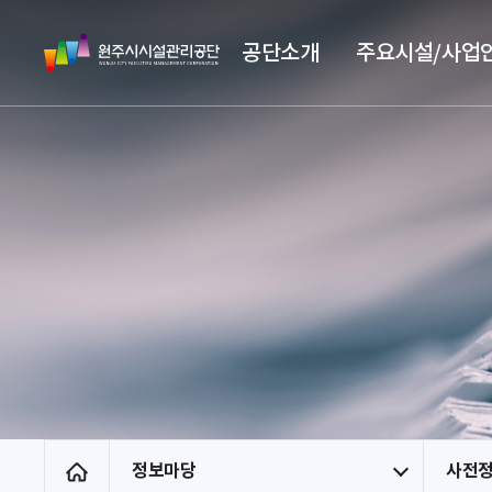
스
원
킵
공단소개
주요시설/사업
주
네
시
비
시
게
설
이
관
션
리
공
단
정보마당
사전
홈