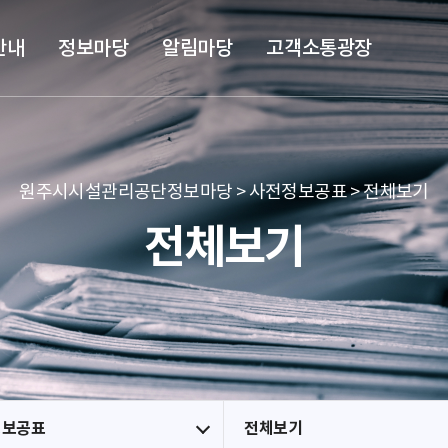
본문 바로가기
메뉴 바로가기
안내
정보마당
알림마당
고객소통광장
원주시시설관리공단정보마당 > 사전정보공표 > 전체보기
전체보기
정보공표
전체보기