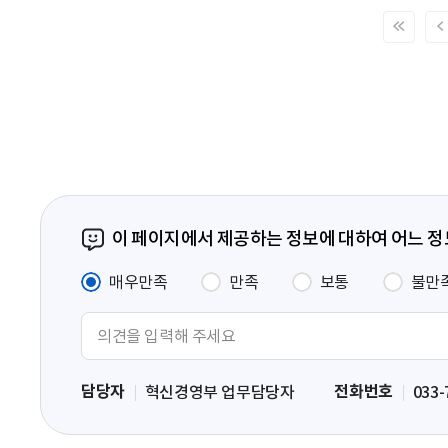
처
음
페
이
지
이 페이지에서 제공하는 정보에 대하여 어느 
매우만족
만족
보통
불만
의
견
입
담당자
전화번호
혁신경영부 업무담당자
033-
력
영
역