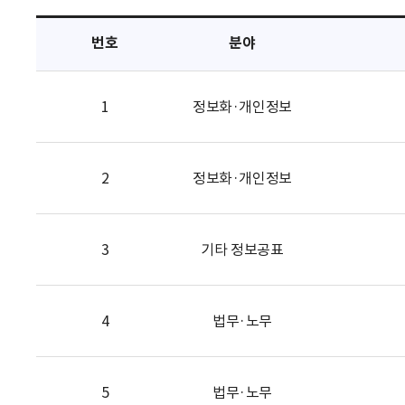
택
번호
분야
1
정보화·개인정보
2
정보화·개인정보
3
기타 정보공표
4
법무·노무
5
법무·노무