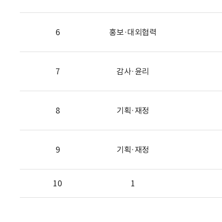
6
홍보·대외협력
7
감사·윤리
8
기획·재정
9
기획·재정
10
1