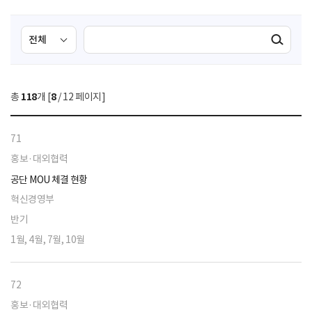
검
검
검색실행
색
색
조
영
건
역
총
118
개 [
8
/ 12 페이지]
선
택
71
홍보·대외협력
공단 MOU 체결 현황
혁신경영부
반기
1월, 4월, 7월, 10월
72
홍보·대외협력