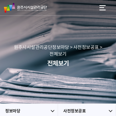
원
스
본문 바로가기
메뉴 바로가기
주
킵
시
네
시
비
설
게
관
이
리
션
공
원주시시설관리공단정보마당 > 사전정보공표 >
단
전체보기
전체보기
정보마당
사전정보공표