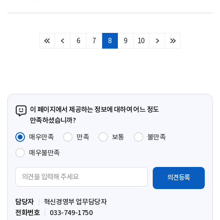
6
7
8
9
10
처
이
다
마
음
전
음
지
페
페
페
막
이
이
이
페
지
지
지
이
지
이 페이지에서 제공하는 정보에 대하여 어느 정도
만족하셨습니까?
매우만족
만족
보통
불만족
매우불만족
의
견
입
담당자
혁신경영부 업무담당자
력
전화번호
033-749-1750