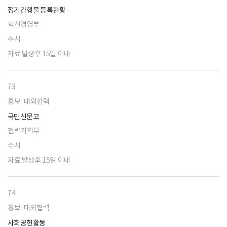
정기간행물 등록현황
혁신경영부
수시
자료 발생후 15일 이내
73
홍보·대외협력
국민신문고
전략기획부
수시
자료 발생후 15일 이내
74
홍보·대외협력
사회공헌활동