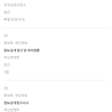
추모공원사업소
월간
매월 15일 이내
15
정보화·개인정보
정보공개 청구 및 처리현황
혁신경영부
연간
1월
16
정보화·개인정보
정보공개청구서식
혁신경영부