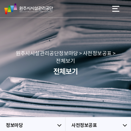
원
스
본문 바로가기
메뉴 바로가기
주
킵
시
네
시
비
설
게
관
이
리
션
공
원주시시설관리공단정보마당 > 사전정보공표 >
단
전체보기
전체보기
정보마당
사전정보공표