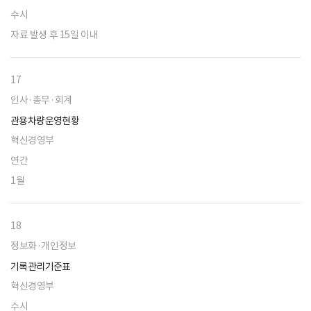
수시
자료 발생 후 15일 이내
17
인사·총무·회계
관용차량운영현황
혁신경영부
연간
1월
18
정보화·개인정보
기록관리기준표
혁신경영부
수시