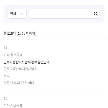
검
검
검색실행
색
색
조
영
건
역
총
118
개 [
2
/ 12 페이지]
선
택
11
기타 정보공표
근로자종합복지관 이용료 할인안내
근로자종합복지관사업소
수시
자료 발생 후 15일 이내
12
기타 정보공표