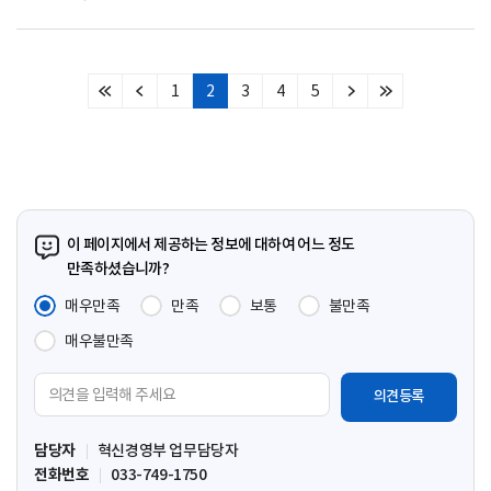
1
2
3
4
5
처
이
다
마
음
전
음
지
페
페
페
막
이
이
이
페
지
지
지
이
지
이 페이지에서 제공하는 정보에 대하여 어느 정도
만족하셨습니까?
매우만족
만족
보통
불만족
매우불만족
의
견
입
담당자
혁신경영부 업무담당자
력
전화번호
033-749-1750