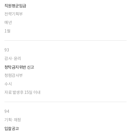
직원평균임금
전략기획부
매년
1월
93
감사·윤리
청탁금지위반 신고
청렴감사부
수시
자료 발생후 15일 이내
94
기획·재정
입찰공고