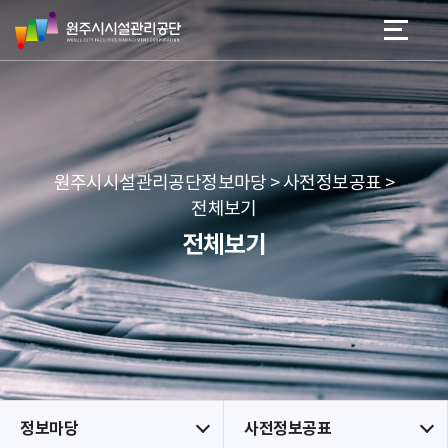
원
스
본문 바로가기
메뉴 바로가기
주
킵
시
네
시
비
설
게
관
이
리
션
공
원주시시설관리공단정보마당 > 사전정보공표 >
단
전체보기
전체보기
정보마당
사전정보공표