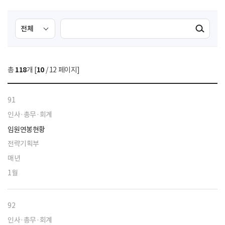
검
검
검색실행
색
색
조
영
건
역
총
118
개 [
10
/ 12 페이지]
선
택
91
인사·총무·회계
임원연봉현황
전략기획부
매년
1월
92
인사·총무·회계