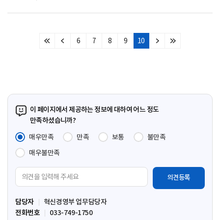
6
7
8
9
10
처
이
다
마
음
전
음
지
페
페
페
막
이
이
이
페
지
지
지
이
지
이 페이지에서 제공하는 정보에 대하여 어느 정도
만족하셨습니까?
매우만족
만족
보통
불만족
매우불만족
의
견
입
담당자
혁신경영부 업무담당자
력
전화번호
033-749-1750