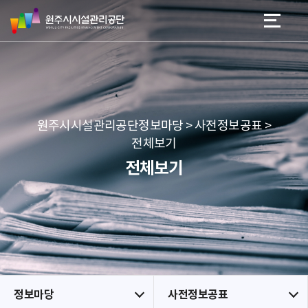
원
스
본문 바로가기
메뉴 바로가기
주
킵
시
네
시
비
설
게
관
이
리
션
공
원주시시설관리공단정보마당 > 사전정보공표 >
단
전체보기
전체보기
정보마당
사전정보공표