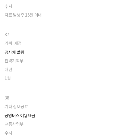
수시
자료 발생후 15일 이내
37
기획·재정
공사채 발행
전략기획부
매년
1월
38
기타 정보공표
공영버스 이용요금
교통사업부
수시