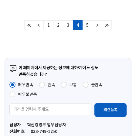
1
2
3
4
5
처
이
다
마
음
전
음
지
페
페
페
막
이
이
이
페
지
지
지
이
지
이 페이지에서 제공하는 정보에 대하여 어느 정도
만족하셨습니까?
매우만족
만족
보통
불만족
매우불만족
의
견
입
담당자
혁신경영부 업무담당자
력
전화번호
033-749-1750