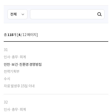
검
검
검색실행
색
색
조
영
건
역
총
118
개 [
4
/ 12 페이지]
선
택
31
인사·총무·회계
안전·보건·친환경 경영방침
전략기획부
수시
자료 발생후 15일 이내
32
인사·총무·회계