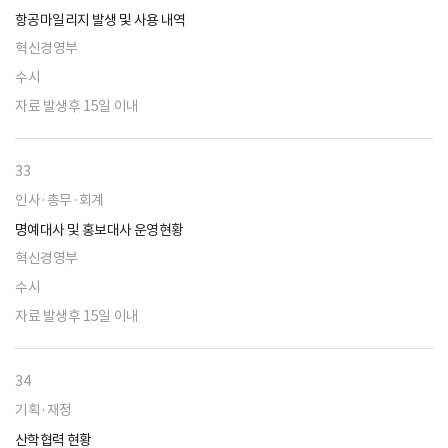
항공마일리지 발생 및 사용 내역
혁신경영부
수시
자료 발생후 15일 이내
33
인사·총무·회계
명예대사 및 홍보대사 운영현황
혁신경영부
수시
자료 발생후 15일 이내
34
기획·재정
산학협력 현황