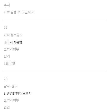
수시
자료 발생 후 15일 이내
27
기타 정보공표
에너지 사용량
전략기획부
반기
1월, 7월
28
감사·윤리
인권영향평가 보고서
전략기획부
연간