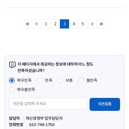
1
2
3
4
5
처
이
다
마
음
전
음
지
페
페
페
막
이
이
이
페
지
지
지
이
지
이 페이지에서 제공하는 정보에 대하여 어느 정도
만족하셨습니까?
매우만족
만족
보통
불만족
매우불만족
의
견
입
담당자
혁신경영부 업무담당자
력
전화번호
033-749-1750