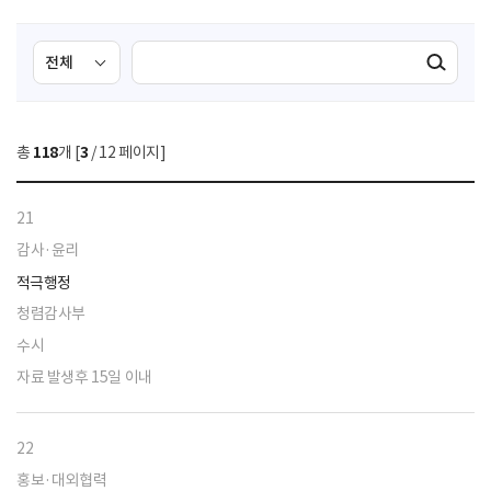
검
검
검색실행
색
색
조
영
건
역
총
118
개 [
3
/ 12 페이지]
선
택
21
감사·윤리
적극행정
청렴감사부
수시
자료 발생후 15일 이내
22
홍보·대외협력