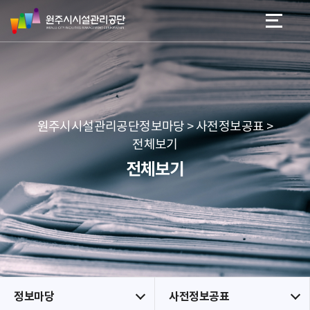
원
스
본문 바로가기
메뉴 바로가기
주
킵
시
네
시
비
설
게
관
이
리
션
공
원주시시설관리공단정보마당 > 사전정보공표 >
단
전체보기
전체보기
정보마당
사전정보공표