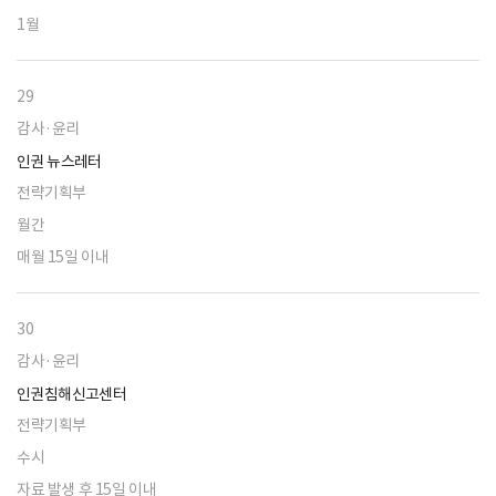
1월
29
감사·윤리
인권 뉴스레터
전략기획부
월간
매월 15일 이내
30
감사·윤리
인권침해신고센터
전략기획부
수시
자료 발생 후 15일 이내