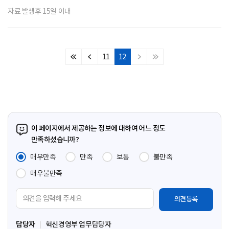
자료 발생후 15일 이내
11
12
처
이
다
마
음
전
음
지
페
페
페
막
이
이
이
페
지
지
지
이
지
이 페이지에서 제공하는 정보에 대하여 어느 정도
만족하셨습니까?
매우만족
만족
보통
불만족
매우불만족
의
견
입
담당자
혁신경영부 업무담당자