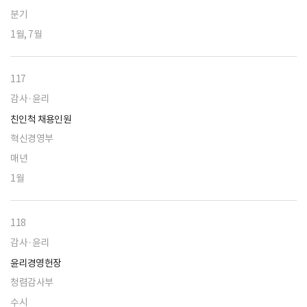
분기
1월, 7월
117
감사·윤리
친인척 채용인원
혁신경영부
매년
1월
118
감사·윤리
윤리경영헌장
청렴감사부
수시