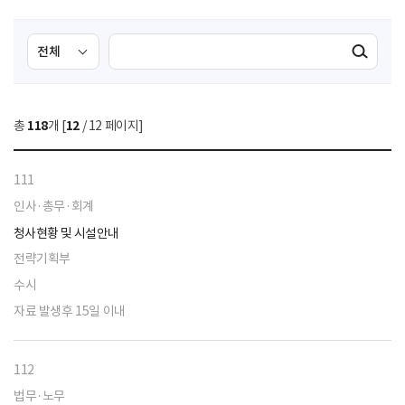
검
검
검색실행
색
색
조
영
건
역
총
118
개 [
12
/ 12 페이지]
선
택
111
인사·총무·회계
청사현황 및 시설안내
전략기획부
수시
자료 발생후 15일 이내
112
법무·노무