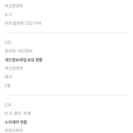
혁신경영부
수시
자료 발생후 15일 이내
115
정보화·개인정보
개인정보파일 보유 현황
혁신경영부
매년
1월
116
인사·총무·회계
수의계약 현황
전략기획부