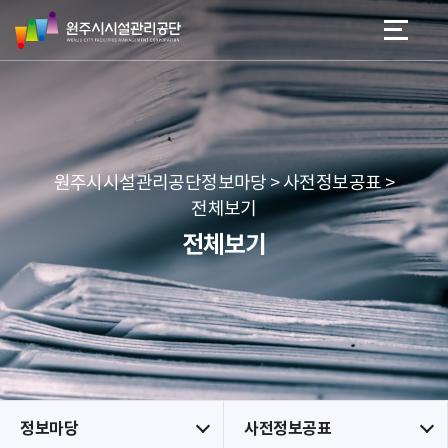
원
스
본문 바로가기
메뉴 바로가기
주
킵
시
네
시
비
설
게
관
이
리
션
공
원주시시설관리공단정보마당 > 사전정보공표 >
단
전체보기
전체보기
정보마당
사전정보공표