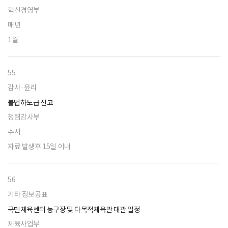
혁신경영부
매년
1월
55
감사·윤리
불법하도급 신고
청렴감사부
수시
자료 발생후 15일 이내
56
기타 정보공표
국민체육센터 농구장 및 다목적체육관 대관 일정
체육사업부