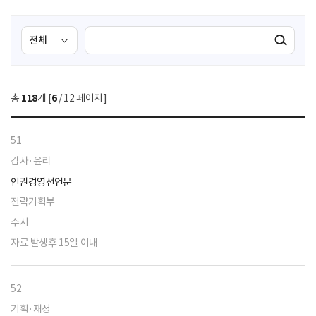
검
검
검색실행
색
색
조
영
건
역
총
118
개 [
6
/ 12 페이지]
선
택
51
감사·윤리
인권경영선언문
전략기획부
수시
자료 발생후 15일 이내
52
기획·재정