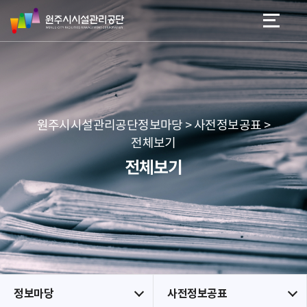
원
스
본문 바로가기
메뉴 바로가기
주
킵
시
네
시
비
설
게
관
이
리
션
공
원주시시설관리공단정보마당 > 사전정보공표 >
단
전체보기
전체보기
정보마당
사전정보공표