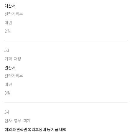
예산서
전략기획부
매년
2월
53
기획·재정
결산서
전략기획부
매년
3월
54
인사·총무·회계
해외 파견직원 복리후생비 등 지급 내역