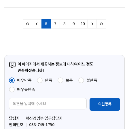
6
7
8
9
10
처
이
다
마
음
전
음
지
페
페
페
막
이
이
이
페
지
지
지
이
지
이 페이지에서 제공하는 정보에 대하여 어느 정도
만족하셨습니까?
매우만족
만족
보통
불만족
매우불만족
의
견
입
담당자
혁신경영부 업무담당자
력
전화번호
033-749-1750