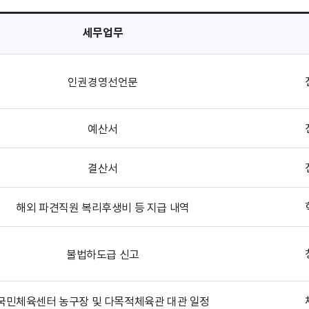
세무업무
인권경영선언문
예산서
결산서
해외 파견직원 복리후생비 등 지급 내역
불법하도급 신고
국민체육센터 농구장 및 다목적체육관 대관 일정