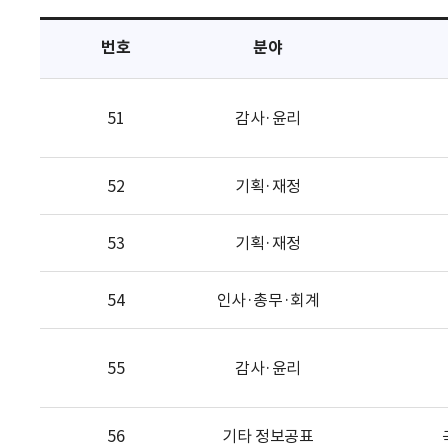
택
번호
분야
51
감사·윤리
52
기획·재정
53
기획·재정
54
인사·총무·회계
55
감사·윤리
56
기타 정보공표