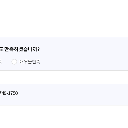
페
이
지
정도 만족하셨습니까?
족
매우불만족
749-1750