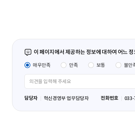
페
이
지
이 페이지에서 제공하는 정보에 대하여 어느 
매우만족
만족
보통
불만
의
견
입
담당자
전화번호
혁신경영부 업무담당자
033-
력
영
역