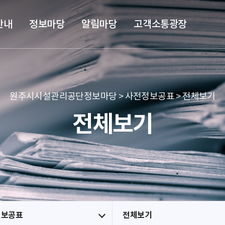
본문 바로가기
메뉴 바로가기
안내
정보마당
알림마당
고객소통광장
원주시시설관리공단정보마당 > 사전정보공표 > 전체보기
전체보기
정보공표
전체보기