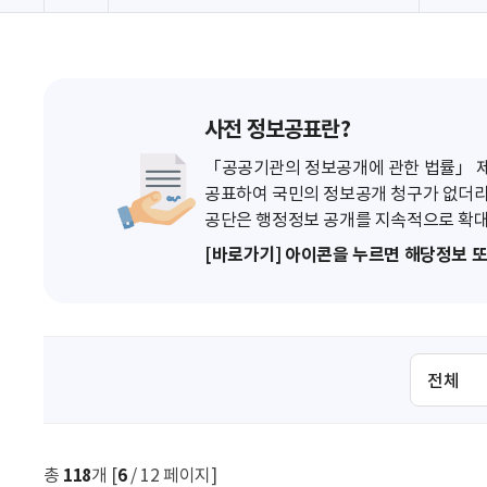
사전 정보공표란?
「공공기관의 정보공개에 관한 법률」 제7
공표하여 국민의 정보공개 청구가 없더라
공단은 행정정보 공개를 지속적으로 확대
[바로가기] 아이콘을 누르면 해당정보 
검
색
조
건
선
총
118
개 [
6
/ 12 페이지]