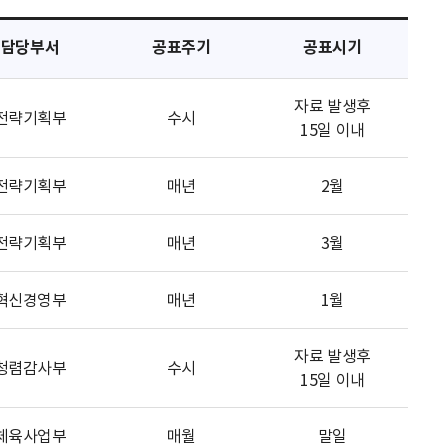
담당부서
공표주기
공표시기
자료 발생후
전략기획부
수시
15일 이내
전략기획부
매년
2월
전략기획부
매년
3월
혁신경영부
매년
1월
자료 발생후
청렴감사부
수시
15일 이내
체육사업부
매월
말일