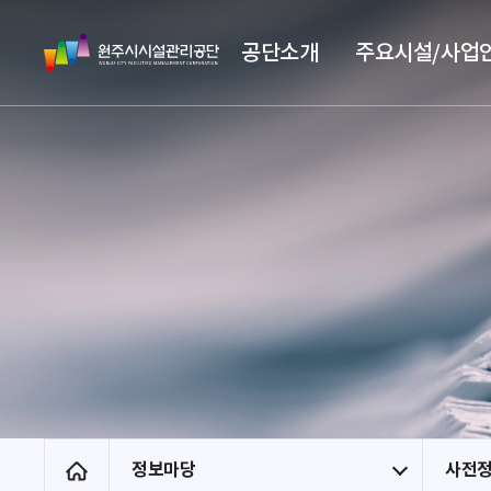
스
원
킵
공단소개
주요시설/사업
주
네
시
비
시
게
설
이
관
션
리
공
단
정보마당
사전
홈