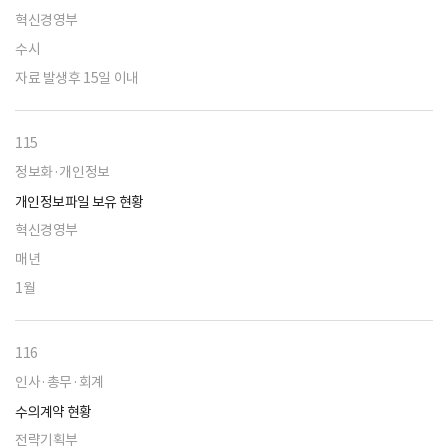
혁신경영부
수시
자료 발생후 15일 이내
115
정보화·개인정보
개인정보파일 보유 현황
혁신경영부
매년
1월
116
인사·총무·회계
수의계약 현황
전략기획부