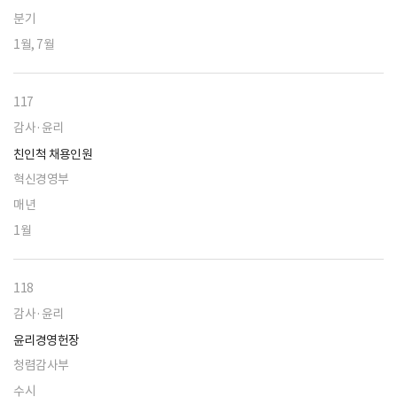
분기
1월, 7월
117
감사·윤리
친인척 채용인원
혁신경영부
매년
1월
118
감사·윤리
윤리경영헌장
청렴감사부
수시