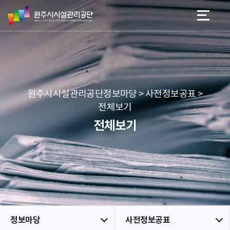
원
스
본문 바로가기
메뉴 바로가기
주
킵
시
네
시
비
설
게
관
이
리
션
공
원주시시설관리공단정보마당 > 사전정보공표 >
단
전체보기
전체보기
정보마당
사전정보공표