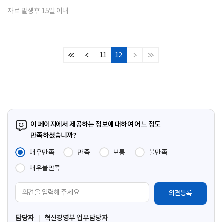
자료 발생후 15일 이내
11
12
처
이
다
마
음
전
음
지
페
페
페
막
이
이
이
페
지
지
지
이
지
이 페이지에서 제공하는 정보에 대하여 어느 정도
만족하셨습니까?
매우만족
만족
보통
불만족
매우불만족
의
견
입
담당자
혁신경영부 업무담당자