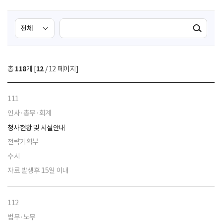
검
검
검색실행
색
색
조
영
건
역
총
118
개 [
12
/ 12 페이지]
선
택
111
인사·총무·회계
청사현황 및 시설안내
전략기획부
수시
자료 발생후 15일 이내
112
법무·노무