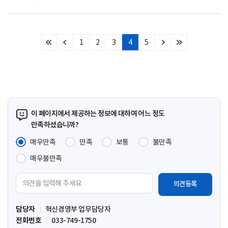
1
2
3
4
5
처
이
다
마
음
전
음
지
페
페
페
막
이
이
이
페
지
지
지
이
지
이 페이지에서 제공하는 정보에 대하여 어느 정도
만족하셨습니까?
매우만족
만족
보통
불만족
매우불만족
의
견
입
담당자
혁신경영부 업무담당자
력
전화번호
033-749-1750