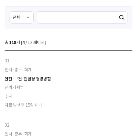
검
검
검색실행
색
색
조
영
건
역
총
118
개 [
4
/ 12 페이지]
선
택
31
인사·총무·회계
안전·보건·친환경 경영방침
전략기획부
수시
자료 발생후 15일 이내
32
인사·총무·회계