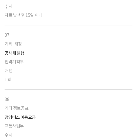
수시
자료 발생후 15일 이내
37
기획·재정
공사채 발행
전략기획부
매년
1월
38
기타 정보공표
공영버스 이용요금
교통사업부
수시