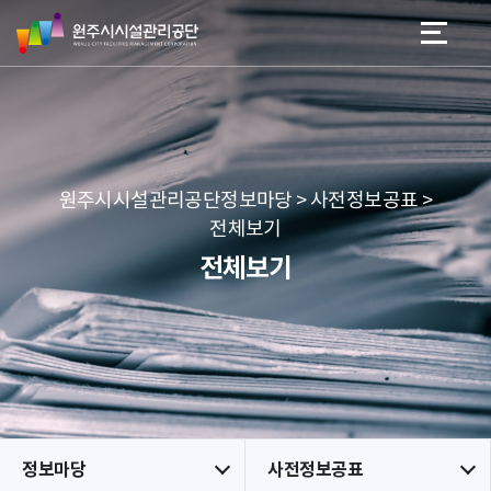
원
스
본문 바로가기
메뉴 바로가기
주
킵
시
네
시
비
설
게
관
이
리
션
공
원주시시설관리공단정보마당 > 사전정보공표 >
단
전체보기
전체보기
정보마당
사전정보공표