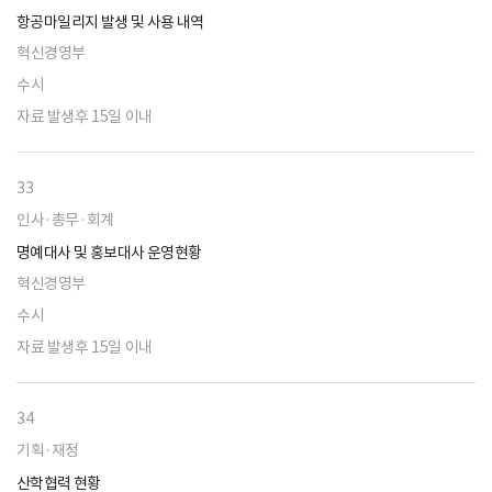
항공마일리지 발생 및 사용 내역
혁신경영부
수시
자료 발생후 15일 이내
33
인사·총무·회계
명예대사 및 홍보대사 운영현황
혁신경영부
수시
자료 발생후 15일 이내
34
기획·재정
산학협력 현황