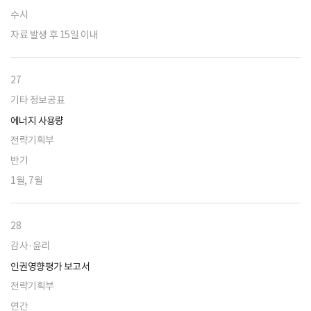
수시
자료 발생 후 15일 이내
27
기타 정보공표
에너지 사용량
전략기획부
반기
1월, 7월
28
감사·윤리
인권영향평가 보고서
전략기획부
연간