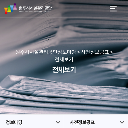
원
스
본문 바로가기
메뉴 바로가기
주
킵
시
네
시
비
설
게
관
이
리
션
공
원주시시설관리공단정보마당 > 사전정보공표 >
단
전체보기
전체보기
정보마당
사전정보공표