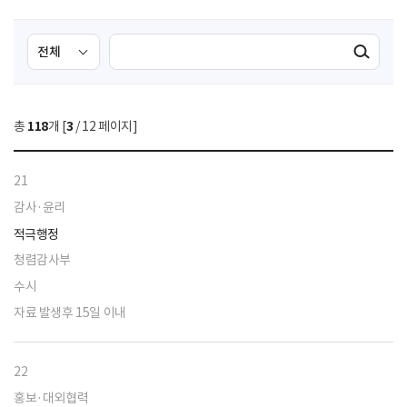
검
검
검색실행
색
색
조
영
건
역
총
118
개 [
3
/ 12 페이지]
선
택
21
감사·윤리
적극행정
청렴감사부
수시
자료 발생후 15일 이내
22
홍보·대외협력