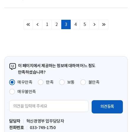
1
2
3
4
5
처
이
다
마
음
전
음
지
페
페
페
막
이
이
이
페
지
지
지
이
지
이 페이지에서 제공하는 정보에 대하여 어느 정도
만족하셨습니까?
매우만족
만족
보통
불만족
매우불만족
의
견
입
담당자
혁신경영부 업무담당자
력
전화번호
033-749-1750