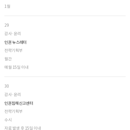
1월
29
감사·윤리
인권 뉴스레터
전략기획부
월간
매월 15일 이내
30
감사·윤리
인권침해신고센터
전략기획부
수시
자료 발생 후 15일 이내