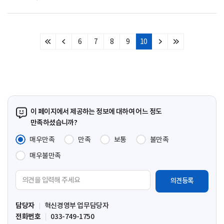
6
7
8
9
10
처
이
다
마
음
전
음
지
페
페
페
막
이
이
이
페
지
지
지
이
지
이 페이지에서 제공하는 정보에 대하여 어느 정도
만족하셨습니까?
매우만족
만족
보통
불만족
매우불만족
의
견
입
담당자
혁신경영부 업무담당자
력
전화번호
033-749-1750