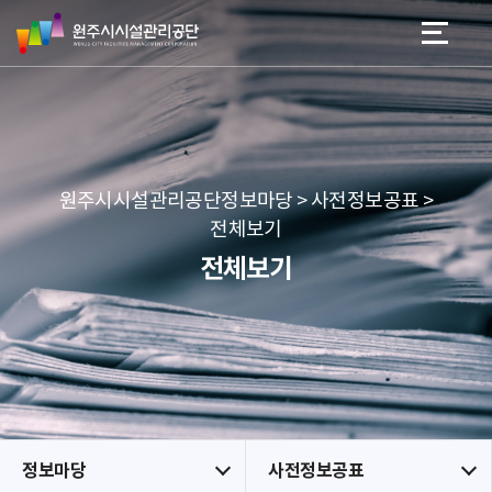
원
스
본문 바로가기
메뉴 바로가기
주
킵
시
네
시
비
설
게
관
이
리
션
공
원주시시설관리공단정보마당 > 사전정보공표 >
단
전체보기
전체보기
정보마당
사전정보공표