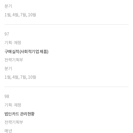
분기
1월, 4월, 7월, 10월
97
기획·재정
구매실적(사회적기업 제품)
전략기획부
분기
1월, 4월, 7월, 10월
98
기획·재정
법인카드 관리현황
전략기획부
매년