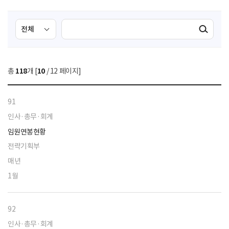
검
검
검색실행
색
색
조
영
건
역
총
118
개 [
10
/ 12 페이지]
선
택
91
인사·총무·회계
임원연봉현황
전략기획부
매년
1월
92
인사·총무·회계