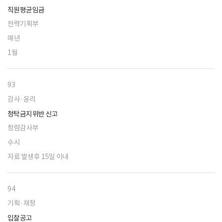
직원평균임금
전략기획부
매년
1월
93
감사·윤리
청탁금지위반 신고
청렴감사부
수시
자료 발생후 15일 이내
94
기획·재정
입찰공고