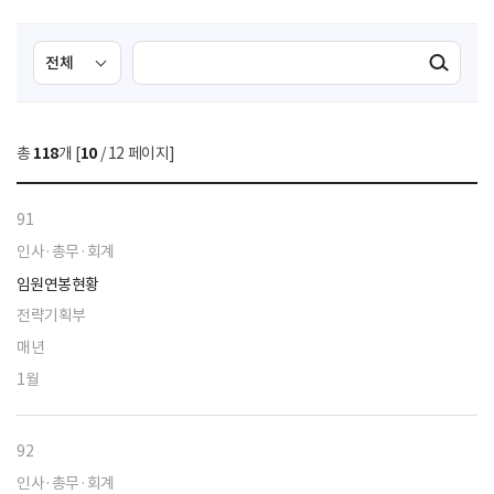
검
검
검색실행
색
색
조
영
건
역
총
118
개 [
10
/ 12 페이지]
선
택
91
인사·총무·회계
임원연봉현황
전략기획부
매년
1월
92
인사·총무·회계