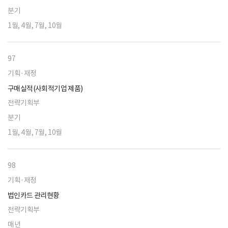
분기
1월, 4월, 7월, 10월
97
기획·재정
구매실적(사회적기업 제품)
전략기획부
분기
1월, 4월, 7월, 10월
98
기획·재정
법인카드 관리현황
전략기획부
매년