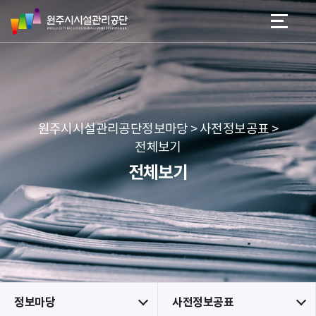
원
스
본문 바로가기
메뉴 바로가기
주
킵
시
네
시
비
설
게
관
이
리
션
공
원주시시설관리공단정보마당 > 사전정보공표 >
단
전체보기
전체보기
정보마당
사전정보공표