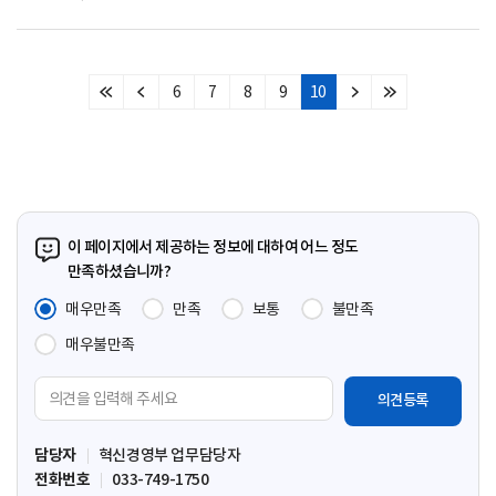
6
7
8
9
10
처
이
다
마
음
전
음
지
페
페
페
막
이
이
이
페
지
지
지
이
지
이 페이지에서 제공하는 정보에 대하여 어느 정도
만족하셨습니까?
매우만족
만족
보통
불만족
매우불만족
의
견
입
담당자
혁신경영부 업무담당자
력
전화번호
033-749-1750