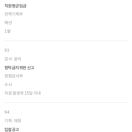
직원평균임금
전략기획부
매년
1월
93
감사·윤리
청탁금지위반 신고
청렴감사부
수시
자료 발생후 15일 이내
94
기획·재정
입찰공고