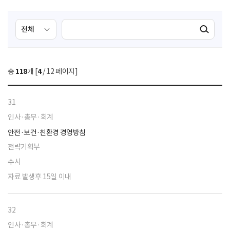
검
검
검색실행
색
색
조
영
건
역
총
118
개 [
4
/ 12 페이지]
선
택
31
인사·총무·회계
안전·보건·친환경 경영방침
전략기획부
수시
자료 발생후 15일 이내
32
인사·총무·회계