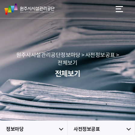
원
스
본문 바로가기
메뉴 바로가기
주
킵
시
네
시
비
설
게
관
이
리
션
공
원주시시설관리공단정보마당 > 사전정보공표 >
단
전체보기
전체보기
정보마당
사전정보공표