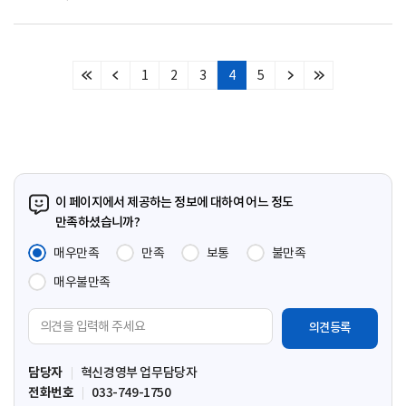
1
2
3
4
5
처
이
다
마
음
전
음
지
페
페
페
막
이
이
이
페
지
지
지
이
지
이 페이지에서 제공하는 정보에 대하여 어느 정도
만족하셨습니까?
매우만족
만족
보통
불만족
매우불만족
의
견
입
담당자
혁신경영부 업무담당자
력
전화번호
033-749-1750