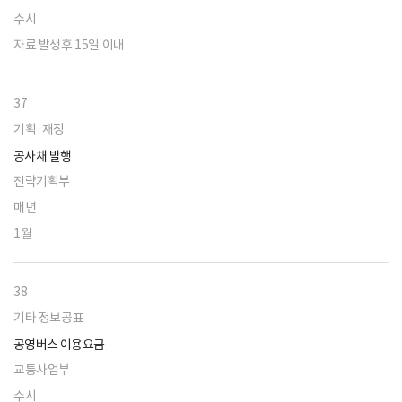
수시
자료 발생후 15일 이내
37
기획·재정
공사채 발행
전략기획부
매년
1월
38
기타 정보공표
공영버스 이용요금
교통사업부
수시