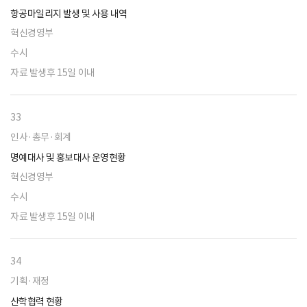
항공마일리지 발생 및 사용 내역
혁신경영부
수시
자료 발생후 15일 이내
33
인사·총무·회계
명예대사 및 홍보대사 운영현황
혁신경영부
수시
자료 발생후 15일 이내
34
기획·재정
산학협력 현황